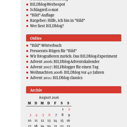
BILDblog-Werbespot
Schlagzeil-o-mat
"Bild"-Auflage
Ratgeber: Hilfe, ich bin in "Bild"
Wer liest BILDblog?
Oldies
"Bild"-Wörterbuch
Presserats-Rügen für "Bild"
Wir fotografieren zurück: Das BILDblog-Experiment
Advent 2006: BILDblog-Adventskalender
Advent 2007: BILDblogger für einen Tag
Weihnachten 2008: BILDblog vor 40 Jahren
Advent 2011: BILDblog classics
Archiv
August 2026
M
D
M
D
F
S
S
1
2
3
4
5
6
7
8
9
10
11
12
13
14
15
16
17
18
19
20
21
22
23