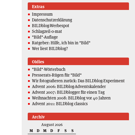
Extras
Impressum
Datenschutzerklärung
BILDblog-Werbespot
Schlagzeil-o-mat
"Bild"-Auflage
Ratgeber: Hilfe, ich bin in "Bild"
Wer liest BILDblog?
Oldies
"Bild"-Wörterbuch
Presserats-Rügen für "Bild"
Wir fotografieren zurück: Das BILDblog-Experiment
Advent 2006: BILDblog-Adventskalender
Advent 2007: BILDblogger für einen Tag
Weihnachten 2008: BILDblog vor 40 Jahren
Advent 2011: BILDblog classics
Archiv
August 2026
M
D
M
D
F
S
S