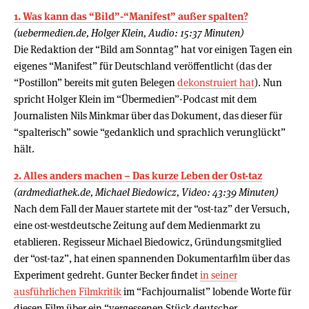
1. Was kann das “Bild”-“Manifest” außer spalten?
(uebermedien.de, Holger Klein, Audio: 15:37 Minuten)
Die Redaktion der “Bild am Sonntag” hat vor einigen Tagen ein
eigenes “Manifest” für Deutschland veröffentlicht (das der
“Postillon” bereits mit guten Belegen
dekonstruiert hat
). Nun
spricht Holger Klein im “Übermedien”-Podcast mit dem
Journalisten Nils Minkmar über das Dokument, das dieser für
“spalterisch” sowie “gedanklich und sprachlich verunglückt”
hält.
2. Alles anders machen – Das kurze Leben der Ost-taz
(ardmediathek.de, Michael Biedowicz, Video: 43:39 Minuten)
Nach dem Fall der Mauer startete mit der “ost-taz” der Versuch,
eine ost-westdeutsche Zeitung auf dem Medienmarkt zu
etablieren. Regisseur Michael Biedowicz, Gründungsmitglied
der “ost-taz”, hat einen spannenden Dokumentarfilm über das
Experiment gedreht. Gunter Becker findet
in seiner
ausführlichen Filmkritik
im “Fachjournalist” lobende Worte für
diesen Film über ein “vergessenen Stück deutscher