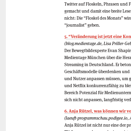
Twitter auf Floskeln, Phrasen und
gemacht und damit eine breite Leser
nicht: Die “Floskel des Monats” wird
“journalist” geben.
5. “Veränderung ist jetzt eine Ko
(blog.medientage.de, Lisa Priller-Ge
Der Bewegtbildexperte Evan Shapiro
Medientage München über die Her
Streaming in Deutschland. Er beton
Geschäftsmodelle überdenken und 
und Nutzer anpassen müssen, um 
und Netflix konkurrenzfähig zu ble
Bereich Potenzial für Medienunter
sich nicht anpassen, langfristig ver
6. Anja Rützel, was können wir 
(laeuft-programmschau.podigee.io, 
Anja Rützel ist nicht nur eine der