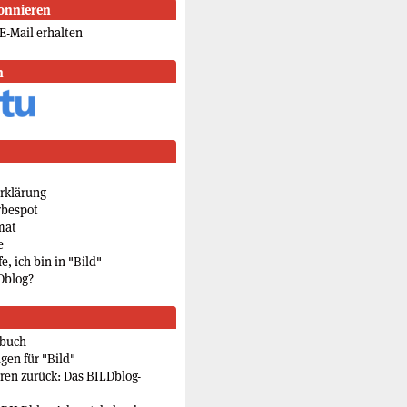
onnieren
E-Mail erhalten
n
rklärung
rbespot
mat
e
e, ich bin in "Bild"
Dblog?
rbuch
gen für "Bild"
eren zurück: Das BILDblog-