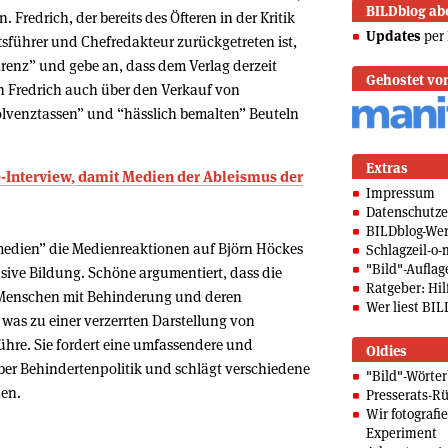
BILDblog ab
 Fredrich, der bereits des Öfteren in der Kritik
Updates
per 
sführer und Chefredakteur zurückgetreten ist,
renz” und gebe an, dass dem Verlag derzeit
Gehostet vo
en Fredrich auch über den Verkauf von
olvenztassen” und “hässlich bemalten” Beuteln
Extras
e-Interview, damit Medien der Ableismus der
Impressum
Datenschutze
BILDblog-We
rmedien” die Medienreaktionen auf Björn Höckes
Schlagzeil-o-
"Bild"-Auflag
ive Bildung. Schöne argumentiert, dass die
Ratgeber: Hilf
Menschen mit Behinderung und deren
Wer liest BIL
 was zu einer verzerrten Darstellung von
ühre. Sie fordert eine umfassendere und
Oldies
über Behindertenpolitik und schlägt verschiedene
"Bild"-Wörte
hen.
Presserats-Rü
Wir fotografi
Experiment