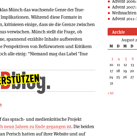
Advent 2006:
Advent 2007:
iklas Münch das wachsende Genre der True-
Weihnachten 
 Implikationen. Während diese Formate in
Advent 2011: 
 kritisieren einige, dass sie die Grenze zwischen
us verwischen. Münch stellt die Frage, ob
Archiv
me, spannend erzählte Inhalte aufbereiten
August 
ne Perspektiven von Befürwortern und Kritikern
M
D
M
D
och alle einig: “Niemand mag das Label ‘True
3
4
5
6
10
11
12
13
17
18
19
20
24
25
26
27
31
« Jul
n
 das sprach- und medienkritische Projekt
h neun Jahren zu Ende gegangen ist
. Die beiden
an Pertsch hatten auf ihrer Website und auf