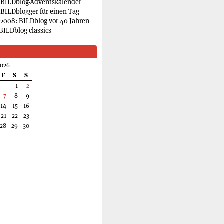
 BILDblog-Adventskalender
 BILDblogger für einen Tag
2008: BILDblog vor 40 Jahren
BILDblog classics
2026
F
S
S
1
2
7
8
9
14
15
16
21
22
23
28
29
30