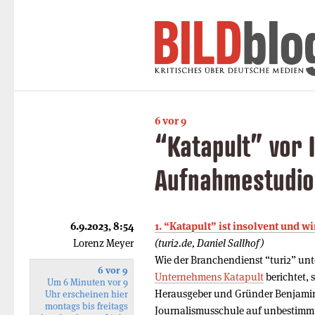
6 vor 9
“Katapult” vor I
Aufnahmestudio
6.9.2023, 8:54
1. “Katapult” ist insolvent und w
Lorenz Meyer
(turi2.de, Daniel Sallhof)
Wie der Branchendienst “turi2” un
6 vor 9
Unternehmens Katapult
berichtet, 
Um 6 Minuten vor 9
Herausgeber und Gründer Benjamin 
Uhr erscheinen hier
montags bis freitags
Journalismusschule auf unbestimmte