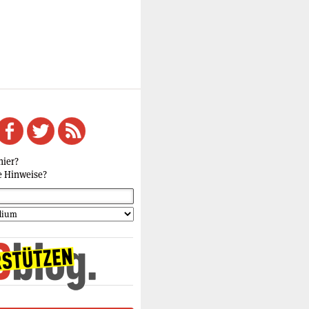
hier?
e Hinweise?