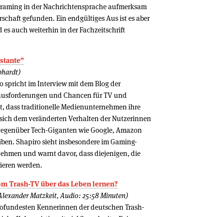
 Framing in der Nachrichtensprache aufmerksam
schaft gefunden. Ein endgültiges Aus ist es aber
 es auch weiterhin in der Fachzeitschrift
nstante”
bhardt)
 spricht im Interview mit dem Blog der
ausforderungen und Chancen für TV und
t, dass traditionelle Medienunternehmen ihre
sich dem veränderten Verhalten der Nutzerinnen
gegenüber Tech-Giganten wie Google, Amazon
iben. Shapiro sieht insbesondere im Gaming-
nehmen und warnt davor, dass diejenigen, die
lieren werden.
vom Trash-TV über das Leben lernen?
Alexander Matzkeit, Audio: 25:58 Minuten)
 profundesten Kennerinnen der deutschen Trash-