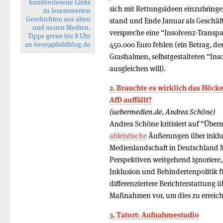
handverlesene Links
sich mit Rettungsideen einzubringen.
zu lesenswerten
Geschichten aus alten
stand und Ende Januar als Geschäft
und neuen Medien.
verspreche eine “Insolvenz-Transpa
Tipps gerne bis 8 Uhr
450.000 Euro fehlen (ein Betrag, d
an
6vor9
@bildblog.de
Grashalmen, selbstgestalteten “Ins
ausgleichen will).
2. Brauchte es wirklich das Höck
AfD auffällt?
(uebermedien.de, Andrea Schöne)
Andrea Schöne kritisiert auf “Übe
ableistische
Äußerungen über inklus
Medienlandschaft in Deutschland 
Perspektiven weitgehend ignoriere,
Inklusion und Behindertenpolitik f
differenziertere Berichterstattung 
Maßnahmen vor, um dies zu erreic
3. Tatort: Aufnahmestudio