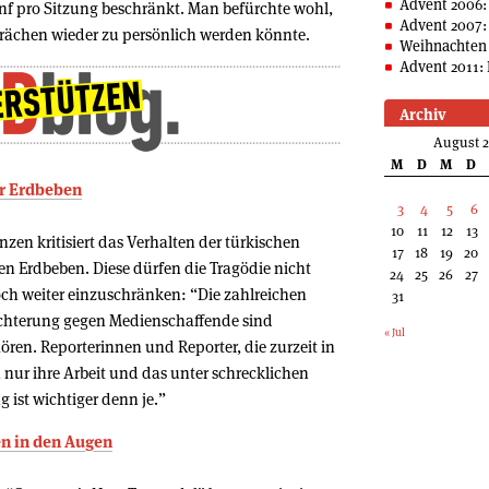
Advent 2006:
nf pro Sitzung beschränkt. Man befürchte wohl,
Advent 2007:
prächen wieder zu persönlich werden könnte.
Weihnachten 
Advent 2011: 
Archiv
August 
M
D
M
D
er Erdbeben
3
4
5
6
10
11
12
13
zen kritisiert das Verhalten der türkischen
17
18
19
20
 Erdbeben. Diese dürfen die Tragödie nicht
24
25
26
27
och weiter einzuschränken: “Die zahlreichen
31
chterung gegen Medienschaffende sind
« Jul
ören. Reporterinnen und Reporter, die zurzeit in
 nur ihre Arbeit und das unter schrecklichen
 ist wichtiger denn je.”
en in den Augen