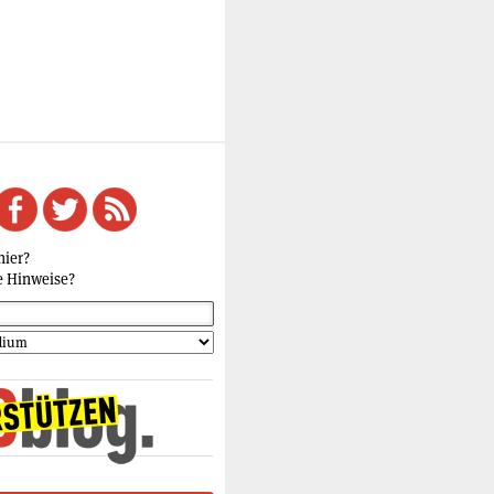
hier?
e Hinweise?