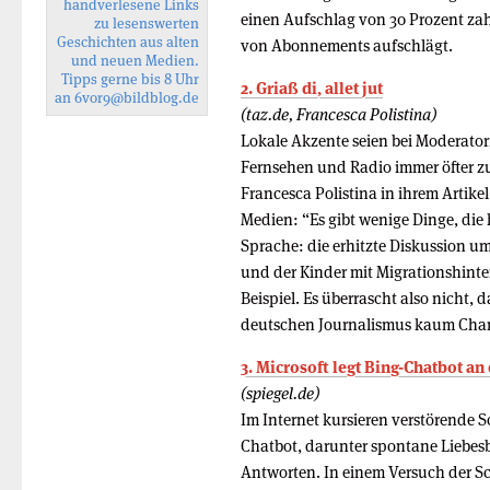
handverlesene Links
einen Aufschlag von 30 Prozent za
zu lesenswerten
Geschichten aus alten
von Abonnements aufschlägt.
und neuen Medien.
Tipps gerne bis 8 Uhr
2. Griaß di, allet jut
an
6vor9
@bildblog.de
(taz.de, Francesca Polistina)
Lokale Akzente seien bei Mo­de­ra­t
Fernsehen und Radio immer öfter z
Francesca Polistina in ihrem Artike
Medien: “Es gibt wenige Dinge, die h
Sprache: die erhitzte Diskussion 
und der Kinder mit Migrationshinter
Beispiel. Es überrascht also nicht, 
deutschen Journalismus kaum Cha
3. Microsoft legt Bing-Chatbot an
(spiegel.de)
Im Internet kursieren verstörende S
Chatbot, darunter spontane Liebes
Antworten. In einem Versuch der S