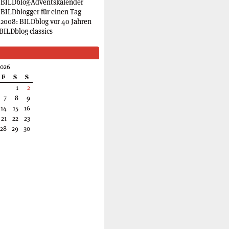
 BILDblog-Adventskalender
 BILDblogger für einen Tag
2008: BILDblog vor 40 Jahren
BILDblog classics
2026
F
S
S
1
2
7
8
9
14
15
16
21
22
23
28
29
30