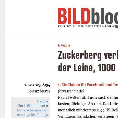
6 vor 9
Zuckerberg verl
der Leine, 1000
20.2.2023, 8:54
1. Ein Haken für Facebook und I
Lorenz Meyer
(tagesschau.de)
Nach Twitter führt nun auch der I
6 vor 9
kostenpflichtiges Abo ein. Das Un
Um 6 Minuten vor 9
monatlich mindestens 11,99 US-Dolla
Uhr erscheinen hier
montags bis freitags
Verifizierungshäkchen verlangen. W