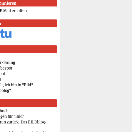
onnieren
E-Mail erhalten
n
rklärung
rbespot
mat
e
e, ich bin in "Bild"
Dblog?
rbuch
gen für "Bild"
eren zurück: Das BILDblog-