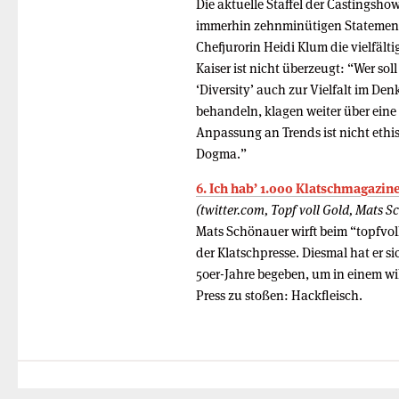
Die aktuelle Staffel der Castings
immerhin zehnminütigen Statement
Chefjurorin Heidi Klum die vielfält
Kaiser ist nicht überzeugt: “Wer so
‘Diversity’ auch zur Vielfalt im De
behandeln, klagen weiter über eine 
Anpassung an Trends ist nicht ethis
Dogma.”
6. Ich hab’ 1.000 Klatschmagazine
(twitter.com, Topf voll Gold, Mats S
Mats Schönauer wirft beim “topfvol
der Klatschpresse. Diesmal hat er sic
50er-Jahre begeben, um in einem wil
Press zu stoßen: Hackfleisch.