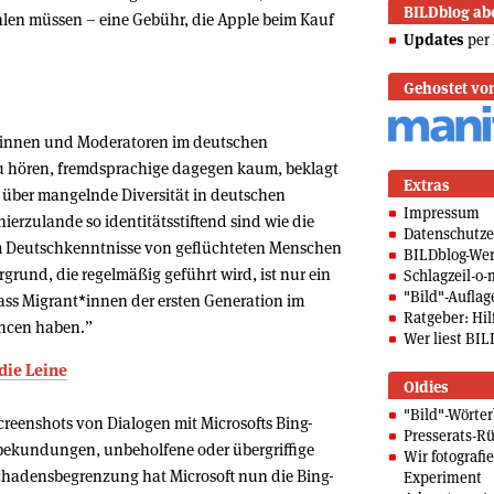
BILDblog ab
hlen müssen – eine Gebühr, die Apple beim Kauf
Updates
per 
Gehostet vo
o­rin­nen und Moderatoren im deutschen
u hören, fremdsprachige dagegen kaum, beklagt
Extras
l über mangelnde Diversität in deutschen
Impressum
ierzulande so identitätsstiftend sind wie die
Datenschutze
um Deutschkenntnisse von geflüchteten Menschen
BILDblog-We
grund, die regelmäßig geführt wird, ist nur ein
Schlagzeil-o-
"Bild"-Auflag
dass Mi­grant*in­nen der ersten Generation im
Ratgeber: Hilf
ncen haben.”
Wer liest BIL
 die Leine
Oldies
"Bild"-Wörte
creenshots von Dialogen mit Microsofts Bing-
Presserats-Rü
bekundungen, unbeholfene oder übergriffige
Wir fotografi
chadensbegrenzung hat Microsoft nun die Bing-
Experiment