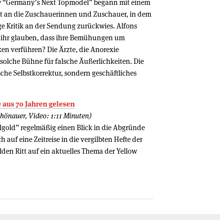
how “Germany’s Next Topmodel” begann mit einem
 an die Zuschauerinnen und Zuschauer, in dem
ige Kritik an der Sendung zurückwies. Alfons
ll ihr glauben, dass ihre Bemühungen um
nken verführen? Die Ärzte, die Anorexie
solche Bühne für falsche Äußerlichkeiten. Die
che Selbstkorrektur, sondern geschäftliches
 aus 70 Jahren gelesen
chönauer, Video: 1:11 Minuten)
lgold” regelmäßig einen Blick in die Abgründe
h auf eine Zeitreise in die vergilbten Hefte der
den Ritt auf ein aktuelles Thema der Yellow