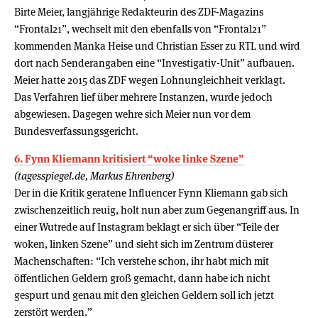
Birte Meier, langjährige Redakteurin des ZDF-Magazins
“Frontal21”, wechselt mit den ebenfalls von “Frontal21”
kommenden Manka Heise und Christian Esser zu RTL und wird
dort nach Senderangaben eine “Investigativ-Unit” aufbauen.
Meier hatte 2015 das ZDF wegen Lohnungleichheit verklagt.
Das Verfahren lief über mehrere Instanzen, wurde jedoch
abgewiesen. Dagegen wehre sich Meier nun vor dem
Bundesverfassungsgericht.
6. Fynn Kliemann kritisiert “woke linke Szene”
(tagesspiegel.de, Markus Ehrenberg)
Der in die Kritik geratene Influencer Fynn Kliemann gab sich
zwischenzeitlich reuig, holt nun aber zum Gegenangriff aus. In
einer Wutrede auf Instagram beklagt er sich über “Teile der
woken, linken Szene” und sieht sich im Zentrum düsterer
Machenschaften: “Ich verstehe schon, ihr habt mich mit
öffentlichen Geldern groß gemacht, dann habe ich nicht
gespurt und genau mit den gleichen Geldern soll ich jetzt
zerstört werden.”