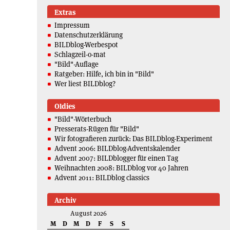
Extras
Impressum
Datenschutzerklärung
BILDblog-Werbespot
Schlagzeil-o-mat
"Bild"-Auflage
Ratgeber: Hilfe, ich bin in "Bild"
Wer liest BILDblog?
Oldies
"Bild"-Wörterbuch
Presserats-Rügen für "Bild"
Wir fotografieren zurück: Das BILDblog-Experiment
Advent 2006: BILDblog-Adventskalender
Advent 2007: BILDblogger für einen Tag
Weihnachten 2008: BILDblog vor 40 Jahren
Advent 2011: BILDblog classics
Archiv
August 2026
M
D
M
D
F
S
S