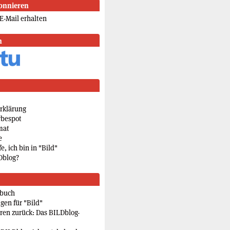
onnieren
E-Mail erhalten
n
rklärung
rbespot
mat
e
e, ich bin in "Bild"
Dblog?
rbuch
gen für "Bild"
eren zurück: Das BILDblog-