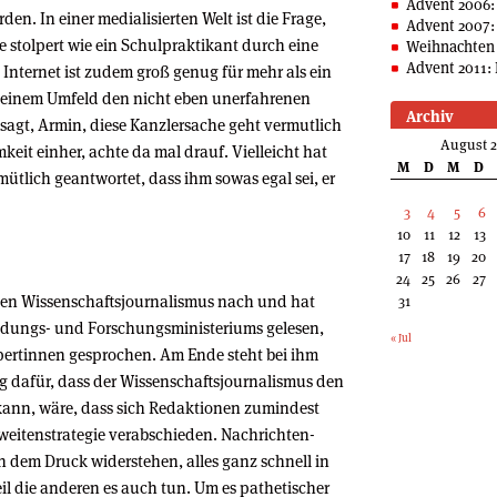
Advent 2006:
n. In einer medialisierten Welt ist die Frage,
Advent 2007:
e stolpert wie ein Schulpraktikant durch eine
Weihnachten 
Advent 2011: 
Internet ist zudem groß genug für mehr als ein
seinem Umfeld den nicht eben unerfahrenen
Archiv
sagt, Armin, diese Kanzlersache geht vermutlich
August 
eit einher, achte da mal drauf. Vielleicht hat
M
D
M
D
ütlich geantwortet, dass ihm sowas egal sei, er
3
4
5
6
10
11
12
13
17
18
19
20
24
25
26
27
den Wissenschaftsjournalismus nach und hat
31
ildungs- und Forschungsministeriums gelesen,
« Jul
ertinnen gesprochen. Am Ende steht bei ihm
g dafür, dass der Wissenschaftsjournalismus den
kann, wäre, dass sich Redaktionen zumindest
hweitenstrategie verabschieden. Nachrichten-
ssten dem Druck widerstehen, alles ganz schnell in
il die anderen es auch tun. Um es pathetischer