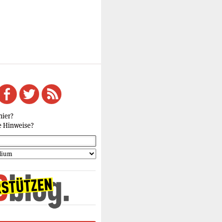
hier?
e Hinweise?