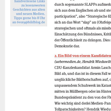
handverlesene Links
durch sogenannte SLAPPs aufmerk
zu lesenswerten
Geschichten aus alten
sich aus dem Englischen ab und steh
und neuen Medien.
participation”, also “Strategische 
Tipps gerne bis 8 Uhr
sich an das Wort “slap” an (Ohrfeige
an
6vor9
@bildblog.de
strategischen und oftmals als mis
Einschätzung des Bündnisses, Krit
der Öffentlichkeit zu drängen. Dies
Demokratie dar.
2. Ein Bild von einem Kandidaten
(uebermedien.de, Hendrik Wieduwilt
CDU-Kanzlerkandidat Armin Laschet 
Bild ab, und das ist in diesem Fall 
unglückliche Bildbotschaften auf, o
unpassendem Schuhwerk im Katast
mitten in Müllbergen oder im Hint
Bundespräsident zu den von der F
Wie wichtig sind derlei Medien-Pan
Tollpatschigkeiten? Hendrik Wiedu