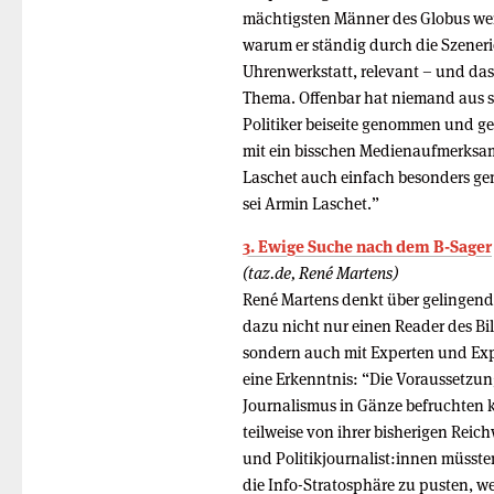
mächtigsten Männer des Globus werde
warum er ständig durch die Szeneri
Uhrenwerkstatt, relevant – und das 
Thema. Offenbar hat niemand aus 
Politiker beiseite genommen und ge
mit ein bisschen Medienaufmerksamk
Laschet auch einfach besonders gem
sei Armin Laschet.”
3. Ewige Suche nach dem B-Sager
(taz.de, René Martens)
René Martens denkt über gelingen
dazu nicht nur einen Reader des B
sondern auch mit Experten und Exp
eine Erkenntnis: “Die Voraussetzun
Journalismus in Gänze befruchten 
teilweise von ihrer bisherigen Reic
und Po­li­tik­jour­na­lis­t:in­nen mü
die Info-Stratosphäre zu pusten, we