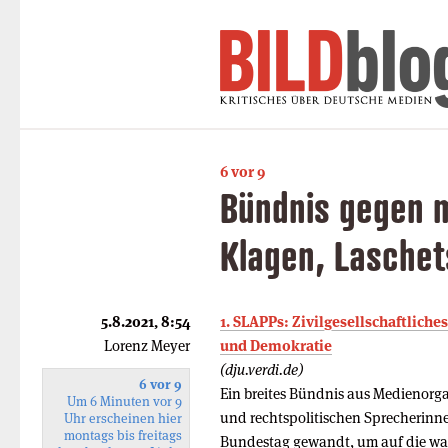
6 vor 9
Bündnis gegen 
Klagen, Laschet
5.8.2021, 8:54
1. SLAPPs: Zivilgesellschaftliche
Lorenz Meyer
und Demokratie
(dju.verdi.de)
6 vor 9
Ein breites Bündnis aus Medienorg
Um 6 Minuten vor 9
und rechtspolitischen Sprecherinn
Uhr erscheinen hier
montags bis freitags
Bundestag gewandt, um auf die wac