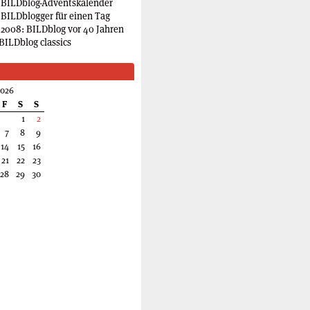
 BILDblog-Adventskalender
 BILDblogger für einen Tag
2008: BILDblog vor 40 Jahren
BILDblog classics
2026
F
S
S
1
2
7
8
9
14
15
16
21
22
23
28
29
30