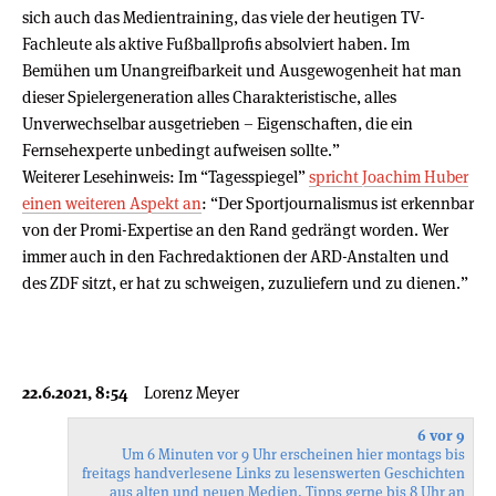
sich auch das Medientraining, das viele der heutigen TV-
Fachleute als aktive Fußballprofis absolviert haben. Im
Bemühen um Unangreifbarkeit und Ausgewogenheit hat man
dieser Spielergeneration alles Charakteristische, alles
Unverwechselbar ausgetrieben – Eigenschaften, die ein
Fernsehexperte unbedingt aufweisen sollte.”
Weiterer Lesehinweis: Im “Tagesspiegel”
spricht Joachim Huber
einen weiteren Aspekt an
: “Der Sportjournalismus ist erkennbar
von der Promi-Expertise an den Rand gedrängt worden. Wer
immer auch in den Fachredaktionen der ARD-Anstalten und
des ZDF sitzt, er hat zu schweigen, zuzuliefern und zu dienen.”
22.6.2021, 8:54
Lorenz Meyer
6 vor 9
Um 6 Minuten vor 9 Uhr erscheinen hier montags bis
freitags handverlesene Links zu lesenswerten Geschichten
aus alten und neuen Medien. Tipps gerne bis 8 Uhr an