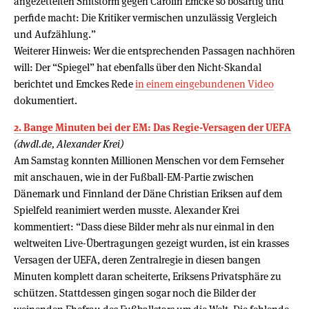
angezettelten Shitstorm gegen Carolin Emcke so bösartig und
perfide macht: Die Kritiker vermischen unzulässig Vergleich
und Aufzählung.”
Weiterer Hinweis: Wer die entsprechenden Passagen nachhören
will: Der “Spiegel” hat ebenfalls über den Nicht-Skandal
berichtet und Emckes Rede
in einem eingebundenen Video
dokumentiert.
2. Bange Minuten bei der EM: Das Regie-Versagen der UEFA
(dwdl.de, Alexander Krei)
Am Samstag konnten Millionen Menschen vor dem Fernseher
mit anschauen, wie in der Fußball-EM-Partie zwischen
Dänemark und Finnland der Däne Christian Eriksen auf dem
Spielfeld reanimiert werden musste. Alexander Krei
kommentiert: “Dass diese Bilder mehr als nur einmal in den
weltweiten Live-Übertragungen gezeigt wurden, ist ein krasses
Versagen der UEFA, deren Zentralregie in diesen bangen
Minuten komplett daran scheiterte, Eriksens Privatsphäre zu
schützen. Stattdessen gingen sogar noch die Bilder der