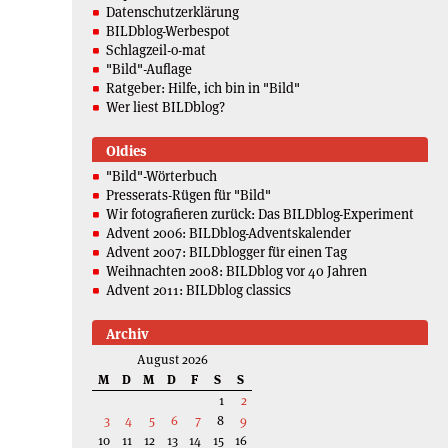
Datenschutzerklärung
BILDblog-Werbespot
Schlagzeil-o-mat
"Bild"-Auflage
Ratgeber: Hilfe, ich bin in "Bild"
Wer liest BILDblog?
Oldies
"Bild"-Wörterbuch
Presserats-Rügen für "Bild"
Wir fotografieren zurück: Das BILDblog-Experiment
Advent 2006: BILDblog-Adventskalender
Advent 2007: BILDblogger für einen Tag
Weihnachten 2008: BILDblog vor 40 Jahren
Advent 2011: BILDblog classics
Archiv
August 2026
M
D
M
D
F
S
S
1
2
3
4
5
6
7
8
9
10
11
12
13
14
15
16