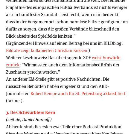
weinenden Ehefrau des Fußballstars um die Welt. Die fehlende
Empathie des europäischen Fußballverbands ist nichts weniger
als ein handfester Skandal – erst recht, wenn man bedenkt,
dass in der Vergangenheit schon harmlose Flitzer genügten, um
dafür zu sorgen, dass die großen Verbände blitzschnell den
Blick abseits des Spielfelds lenkten.”
(Ergänzender Hinweis auf einen Beitrag bei uns im BILDblog:
Bild.de zeigt kollabierten Christian Eriksen
.)
Weiterer Lesehinweis: Das übertragende ZDF
weist Vorwürfe
zurück
: “Wir mussten auch dem Informationsbedürfnis der
Zuschauer gerecht werden.”
An anderer EM-Stelle gibt es positive Nachrichten: Die
russischen Behörden haben eingelenkt und den ARD-
Journalisten
Robert Kempe auch für St. Petersburg akkreditiert
(faz.net).
3. Des Schwurblers Kern
(zeit.de, Daniel Hornuff)
Ab heute sind die ersten zwei Teile einer Podcast-Produktion
über den Werdegang des Verschwörungserzählers Ken Jebsen