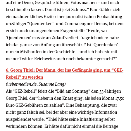
auf eine Demo, Gespräche führen, Fotos machen – und mich
beschimpfen lassen. Damit ist jetzt Schluss.” Paul Gäbler zieht
ein nachdenkliches Fazit seiner journalistischen Beobachtung
unzähliger “Querdenker”- und Coronaleugner-Demos, bei dem
er sich auch unangenehmen Fragen stellt: “Heute, wo
‘Querdenken’ massiv an Zulauf verliert, frage ich mich: habe
ich das ganze von Anfang an überschätzt? Ist ‘Querdenken’
nur ein Misthaufen in der Geschichte – und ich habe sie mit
meiner Twitter-Reichweite auch noch bekannter gemacht?”
6. Georg Thiel: Der Mann, der ins Gefängnis ging, um “GEZ-
Rebell” zu werden
(uebermedien.de, Susanne Lang)
Als “GEZ-Rebell” feiert die “Bild am Sonntag” den 53-Jährigen
Georg Thiel, der “lieber in den Knast ging, als jeden Monat 17,50
Euro GEZ-Gebühren zu zahlen”. Eine Behauptung, die zwar
nicht ganz falsch sei, bei der aber eine wichtige Information
ausgeblendet werde: “Thiel hätte seine Inhaftierung selbst
verhindern können. Er hätte dafür nicht einmal die Beiträge