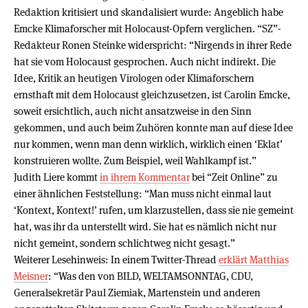
Redaktion kritisiert und skandalisiert wurde: Angeblich habe
Emcke Klimaforscher mit Holocaust-Opfern verglichen. “SZ”-
Redakteur Ronen Steinke widerspricht: “Nirgends in ihrer Rede
hat sie vom Holocaust gesprochen. Auch nicht indirekt. Die
Idee, Kritik an heutigen Virologen oder Klimaforschern
ernsthaft mit dem Holocaust gleichzusetzen, ist Carolin Emcke,
soweit ersichtlich, auch nicht ansatzweise in den Sinn
gekommen, und auch beim Zuhören konnte man auf diese Idee
nur kommen, wenn man denn wirklich, wirklich einen ‘Eklat’
konstruieren wollte. Zum Beispiel, weil Wahlkampf ist.”
Judith Liere kommt
in ihrem Kommentar
bei “Zeit Online” zu
einer ähnlichen Feststellung: “Man muss nicht einmal laut
‘Kontext, Kontext!’ rufen, um klarzustellen, dass sie nie gemeint
hat, was ihr da unterstellt wird. Sie hat es nämlich nicht nur
nicht gemeint, sondern schlichtweg nicht gesagt.”
Weiterer Lesehinweis: In einem Twitter-Thread
erklärt Matthias
Meisner
: “Was den von BILD, WELTAMSONNTAG, CDU,
Generalsekretär Paul Ziemiak, Martenstein und anderen