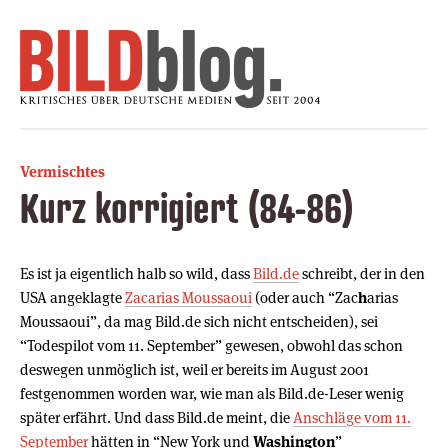
Vermischtes
Kurz korrigiert (84-86)
Es ist ja eigentlich halb so wild, dass
Bild.de
schreibt, der in den
USA angeklagte
Zacarias Moussaoui
(oder auch “Zac
h
arias
Moussaoui”, da mag Bild.de sich nicht entscheiden), sei
“Todespilot vom 11. September” gewesen, obwohl das schon
deswegen unmöglich ist, weil er bereits im August 2001
festgenommen worden war, wie man als Bild.de-Leser wenig
später erfährt. Und dass Bild.de meint, die
Anschläge vom 11.
September
hätten in “New York und
Washington
”