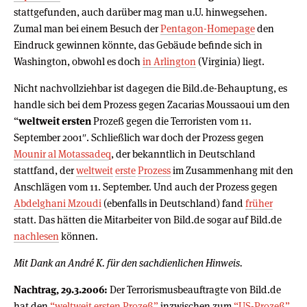
stattgefunden, auch darüber mag man u.U. hinwegsehen.
Zumal man bei einem Besuch der
Pentagon-Homepage
den
Eindruck gewinnen könnte, das Gebäude befinde sich in
Washington, obwohl es doch
in Arlington
(Virginia) liegt.
Nicht nachvollziehbar ist dagegen die Bild.de-Behauptung, es
handle sich bei dem Prozess gegen Zacarias Moussaoui um den
“
weltweit ersten
Prozeß gegen die Terroristen vom 11.
September 2001″. Schließlich war doch der Prozess gegen
Mounir al Motassadeq
, der bekanntlich in Deutschland
stattfand, der
weltweit
erste
Prozess
im Zusammenhang mit den
Anschlägen vom 11. September. Und auch der Prozess gegen
Abdelghani Mzoudi
(ebenfalls in Deutschland) fand
früher
statt. Das hätten die Mitarbeiter von Bild.de sogar auf Bild.de
nachlesen
können.
Mit Dank an André K. für den sachdienlichen Hinweis.
Nachtrag, 29.3.2006:
Der Terrorismusbeauftragte von Bild.de
hat den
“weltweit ersten Prozeß”
inzwischen zum
“US-Prozeß”