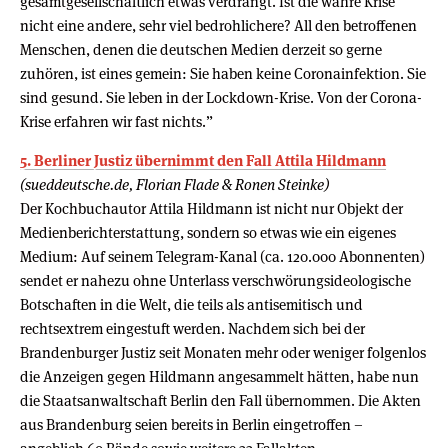
gesamtgesellschaftlich etwas verdrängt. Ist die wahre Krise
nicht eine andere, sehr viel bedrohlichere? All den betroffenen
Menschen, denen die deutschen Medien derzeit so gerne
zuhören, ist eines gemein: Sie haben keine Coronainfektion. Sie
sind gesund. Sie leben in der Lockdown-Krise. Von der Corona-
Krise erfahren wir fast nichts.”
5. Berliner Justiz übernimmt den Fall Attila Hildmann
(sueddeutsche.de, Florian Flade & Ronen Steinke)
Der Kochbuchautor Attila Hildmann ist nicht nur Objekt der
Medienberichterstattung, sondern so etwas wie ein eigenes
Medium: Auf seinem Telegram-Kanal (ca. 120.000 Abonnenten)
sendet er nahezu ohne Unterlass verschwörungsideologische
Botschaften in die Welt, die teils als antisemitisch und
rechtsextrem eingestuft werden. Nachdem sich bei der
Brandenburger Justiz seit Monaten mehr oder weniger folgenlos
die Anzeigen gegen Hildmann angesammelt hätten, habe nun
die Staatsanwaltschaft Berlin den Fall übernommen. Die Akten
aus Brandenburg seien bereits in Berlin eingetroffen –