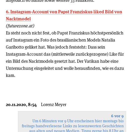
angeblich 60 Bände sowie weitere 33 Fallakten.
6. Instagram-Account von Papst Franziskus liked Bild von
Nacktmodel
(futurezone.at)
Es steht noch nicht fest, ob Papst Franziskus höchstpersönlich
auf Instagram ein Foto des brasilianischen Models Natalia
Garibotto geliket hat. Was jedoch feststeht: Dass sein
Instagram-Account das (mittlerweile zurückgezogene) Like für
ein Bild des Nacktmodels gesetzt hat. Der Vatikan habe eine
Untersuchung eingeleitet und wolle herausfinden, wie es dazu
kam.
20.11.2020, 8:54
Lorenz Meyer
6 vor 9
Um 6 Minuten vor 9 Uhr erscheinen hier montags bis
freitags handverlesene Links zu lesenswerten Geschichten
aus alten und neuen Medien. Tipps gerne bis 8 Uhr an