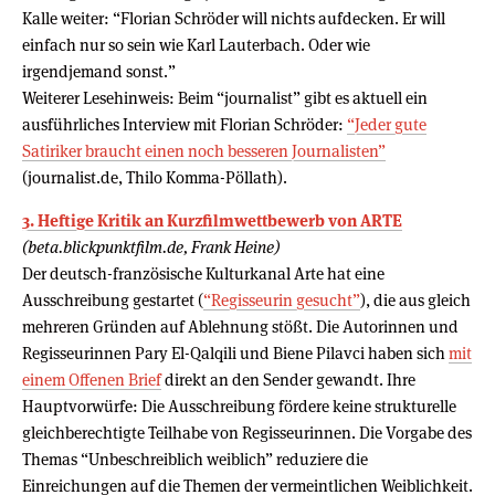
Kalle weiter: “Florian Schröder will nichts aufdecken. Er will
einfach nur so sein wie Karl Lauterbach. Oder wie
irgendjemand sonst.”
Weiterer Lesehinweis: Beim “journalist” gibt es aktuell ein
ausführliches Interview mit Florian Schröder:
“Jeder gute
Satiriker braucht einen noch besseren Journalisten”
(journalist.de, Thilo Komma-Pöllath).
3. Heftige Kritik an Kurzfilmwettbewerb von ARTE
(beta.blickpunktfilm.de, Frank Heine)
Der deutsch-französische Kulturkanal Arte hat eine
Ausschreibung gestartet (
“Regisseurin gesucht”
), die aus gleich
mehreren Gründen auf Ablehnung stößt. Die Autorinnen und
Regisseurinnen Pary El-Qalqili und Biene Pilavci haben sich
mit
einem Offenen Brief
direkt an den Sender gewandt. Ihre
Hauptvorwürfe: Die Ausschreibung fördere keine strukturelle
gleichberechtigte Teilhabe von Regisseurinnen. Die Vorgabe des
Themas “Unbeschreiblich weiblich” reduziere die
Einreichungen auf die Themen der vermeintlichen Weiblichkeit.