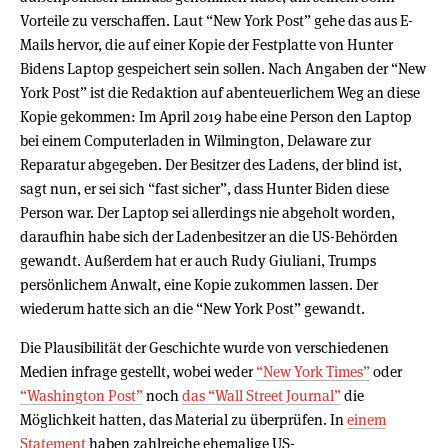
Vorteile zu verschaffen. Laut “New York Post” gehe das aus E-
Mails hervor, die auf einer Kopie der Festplatte von Hunter
Bidens Laptop gespeichert sein sollen. Nach Angaben der “New
York Post” ist die Redaktion auf abenteuerlichem Weg an diese
Kopie gekommen: Im April 2019 habe eine Person den Laptop
bei einem Computerladen in Wilmington, Delaware zur
Reparatur abgegeben. Der Besitzer des Ladens, der blind ist,
sagt nun, er sei sich “fast sicher”, dass Hunter Biden diese
Person war. Der Laptop sei allerdings nie abgeholt worden,
daraufhin habe sich der Ladenbesitzer an die US-Behörden
gewandt. Außerdem hat er auch Rudy Giuliani, Trumps
persönlichem Anwalt, eine Kopie zukommen lassen. Der
wiederum hatte sich an die “New York Post” gewandt.
Die Plausibilität der Geschichte wurde von verschiedenen
Medien infrage gestellt, wobei weder
“New York Times”
oder
“Washington Post”
noch
das “Wall Street Journal”
die
Möglichkeit hatten, das Material zu überprüfen. In
einem
Statement
haben zahlreiche ehemalige US-