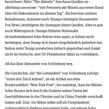
bezeichnet, führt “The Atlantic” durchaus Quellen an –
allerdings anonyme: “vier Personen mit Wissen aus erster Hand
über die Diskussionen an diesem Tag”. Recherchen anderer
Redaktionen, darunter auch Trumps (einstiger) Haussender
Fox News, bestätigten die Aussagen dieser Quellen. Aber es gab
auch Widerspruch: Trumps früherer Nationaler
Sicherheitsberater John Bolton etwa sagte, er könne nicht
bestätigen, dass Trump sich derart despektierlich geäußert hat.
Bolton steht Trump inzwischen kritisch gegenüber und damit
nicht im Verdacht, den US-Präsidenten blind zu verteidigen.
All das lässt Alexander von Schönburg weg.
Die Geschichte, die “die Leitmedien” von Schönburg zufolge
“unter den Tisch kehren”, ist ein Artikel aus dem
Boulevardblatt “New York Post”, der nahelegt, dass Joe Bidens
Sohn Hunter sich durch die Position seines Vaters bei
Geschäftsleuten in der Ukraine und in China Vorteile verschafft
haben soll. Und: Joe Biden selbst soll als Vizepräsident
außenpolitisch Einfluss genommen habe, um seinem Sohn