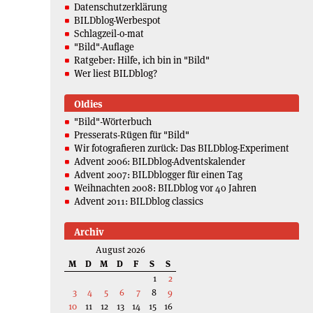
Datenschutzerklärung
BILDblog-Werbespot
Schlagzeil-o-mat
"Bild"-Auflage
Ratgeber: Hilfe, ich bin in "Bild"
Wer liest BILDblog?
Oldies
"Bild"-Wörterbuch
Presserats-Rügen für "Bild"
Wir fotografieren zurück: Das BILDblog-Experiment
Advent 2006: BILDblog-Adventskalender
Advent 2007: BILDblogger für einen Tag
Weihnachten 2008: BILDblog vor 40 Jahren
Advent 2011: BILDblog classics
Archiv
August 2026
M
D
M
D
F
S
S
1
2
3
4
5
6
7
8
9
10
11
12
13
14
15
16