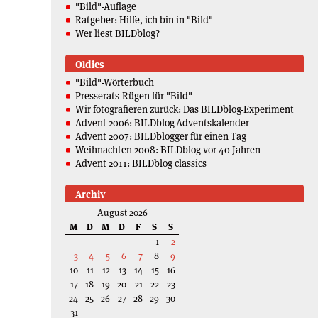
"Bild"-Auflage
Ratgeber: Hilfe, ich bin in "Bild"
Wer liest BILDblog?
Oldies
"Bild"-Wörterbuch
Presserats-Rügen für "Bild"
Wir fotografieren zurück: Das BILDblog-Experiment
Advent 2006: BILDblog-Adventskalender
Advent 2007: BILDblogger für einen Tag
Weihnachten 2008: BILDblog vor 40 Jahren
Advent 2011: BILDblog classics
Archiv
August 2026
M
D
M
D
F
S
S
1
2
3
4
5
6
7
8
9
10
11
12
13
14
15
16
17
18
19
20
21
22
23
24
25
26
27
28
29
30
31