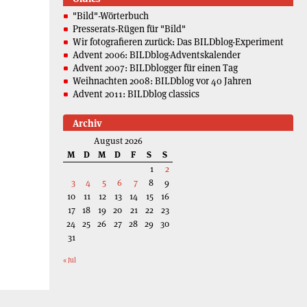
"Bild"-Wörterbuch
Presserats-Rügen für "Bild"
Wir fotografieren zurück: Das BILDblog-Experiment
Advent 2006: BILDblog-Adventskalender
Advent 2007: BILDblogger für einen Tag
Weihnachten 2008: BILDblog vor 40 Jahren
Advent 2011: BILDblog classics
Archiv
August 2026
M
D
M
D
F
S
S
1
2
3
4
5
6
7
8
9
10
11
12
13
14
15
16
17
18
19
20
21
22
23
24
25
26
27
28
29
30
31
« Jul