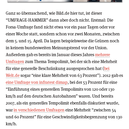
Ganz so überraschend, wie Bild.de hier tut, ist dieser
“UMFRAGE-HAMMER” dann aber doch nicht. Erstmal: Die
Forsa-Umfrage fand nicht etwa vor ein paar Tagen oder vor
einer Woche statt, sondern schon vor zwei Monaten, zwischen
dem 5. und 15. April. Da lagen beispielsweise die Grünen noch
in keinem bundesweiten Meinungstrend vor der Union.
Außerdem gab es bereits im Januar dieses Jahres
mehrere
Umfragen
zum Thema Tempolimit, bei der sich eine Mehrheit
für eine generelle Beschränkung ausgesprochen hat (
bei
Welt.de
sogar “eine klare Mehrheit von 63 Prozent”). 2012 gab es
eine Umfrage von infratest dimap
, bei der 53 Prozent für eine
“Einführung eines generellen Tempolimits von 120 oder 130
km/h auf den deutschen Autobahnen” waren. Und bereits
2007, als ein generelles Tempolimit ebenfalls diskutiert wurde,
war
in verschiedenen Umfragen
eine Mehrheit “zwischen 54
und 60 Prozent” für eine Geschwindigkeitsbegrenzung von 130
km/h.