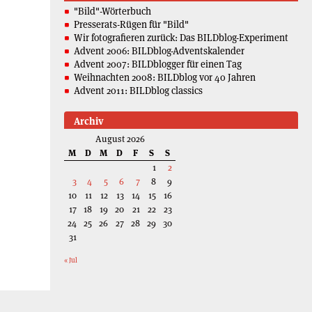
"Bild"-Wörterbuch
Presserats-Rügen für "Bild"
Wir fotografieren zurück: Das BILDblog-Experiment
Advent 2006: BILDblog-Adventskalender
Advent 2007: BILDblogger für einen Tag
Weihnachten 2008: BILDblog vor 40 Jahren
Advent 2011: BILDblog classics
Archiv
August 2026
M
D
M
D
F
S
S
1
2
3
4
5
6
7
8
9
10
11
12
13
14
15
16
17
18
19
20
21
22
23
24
25
26
27
28
29
30
31
« Jul