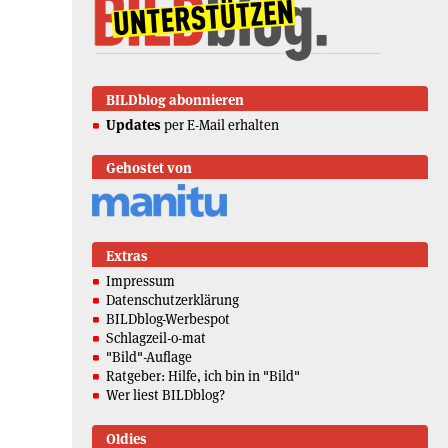
BILDblog abonnieren
Updates
per E-Mail erhalten
Gehostet von
Extras
Impressum
Datenschutzerklärung
BILDblog-Werbespot
Schlagzeil-o-mat
"Bild"-Auflage
Ratgeber: Hilfe, ich bin in "Bild"
Wer liest BILDblog?
Oldies