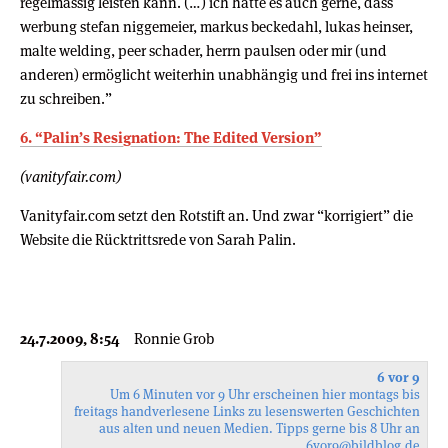
regelmässig leisten kann. (…) ich hätte es auch gerne, dass
werbung stefan niggemeier, markus beckedahl, lukas heinser,
malte welding, peer schader, herrn paulsen oder mir (und
anderen) ermöglicht weiterhin unabhängig und frei ins internet
zu schreiben.”
6. “Palin’s Resignation: The Edited Version”
(vanityfair.com)
Vanityfair.com setzt den Rotstift an. Und zwar “korrigiert” die
Website die Rücktrittsrede von Sarah Palin.
24.7.2009, 8:54
Ronnie Grob
6 vor 9
Um 6 Minuten vor 9 Uhr erscheinen hier montags bis
freitags handverlesene Links zu lesenswerten Geschichten
aus alten und neuen Medien. Tipps gerne bis 8 Uhr an
6vor9
@bildblog.de