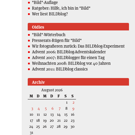
"Bild"-Auflage
Ratgeber: Hilfe, ich bin in "Bild"
Wer liest BILDblog?
Oldies
"Bild"-Wörterbuch
Presserats-Rügen für "Bild"
Wir fotografieren zurück: Das BILDblog-Experiment
Advent 2006: BILDblog-Adventskalender
Advent 2007: BILDblogger für einen Tag
Weihnachten 2008: BILDblog vor 40 Jahren
Advent 2011: BILDblog classics
Archiv
August 2026
M
D
M
D
F
S
S
1
2
3
4
5
6
7
8
9
10
11
12
13
14
15
16
17
18
19
20
21
22
23
24
25
26
27
28
29
30
31