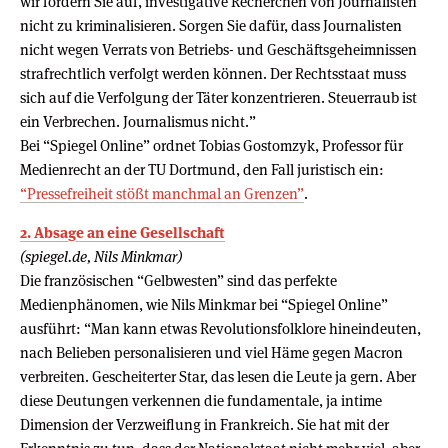
wir fordern Sie auf, investigative Recherchen von Journalisten
nicht zu kriminalisieren. Sorgen Sie dafür, dass Journalisten
nicht wegen Verrats von Betriebs- und Geschäftsgeheimnissen
strafrechtlich verfolgt werden können. Der Rechtsstaat muss
sich auf die Verfolgung der Täter konzentrieren. Steuerraub ist
ein Verbrechen. Journalismus nicht.”
Bei “Spiegel Online” ordnet Tobias Gostomzyk, Professor für
Medienrecht an der TU Dortmund, den Fall juristisch ein:
“Pressefreiheit stößt manchmal an Grenzen”
.
2. Absage an eine Gesellschaft
(spiegel.de, Nils Minkmar)
Die französischen “Gelbwesten” sind das perfekte
Medienphänomen, wie Nils Minkmar bei “Spiegel Online”
ausführt: “Man kann etwas Revolutionsfolklore hineindeuten,
nach Belieben personalisieren und viel Häme gegen Macron
verbreiten. Gescheiterter Star, das lesen die Leute ja gern. Aber
diese Deutungen verkennen die fundamentale, ja intime
Dimension der Verzweiflung in Frankreich. Sie hat mit der