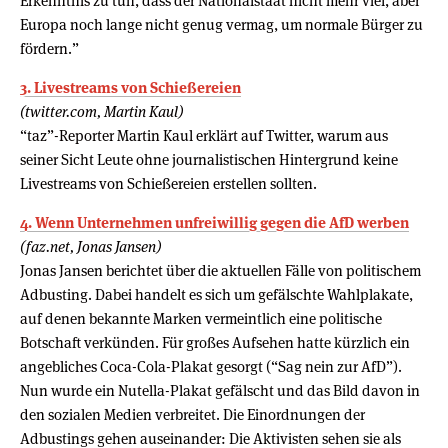
Erkenntnis zu tun, dass der Nationalstaat nicht mehr viel, aber
Europa noch lange nicht genug vermag, um normale Bürger zu
fördern.”
3. Livestreams von Schießereien
(twitter.com, Martin Kaul)
“taz”-Reporter Martin Kaul erklärt auf Twitter, warum aus
seiner Sicht Leute ohne journalistischen Hintergrund keine
Livestreams von Schießereien erstellen sollten.
4. Wenn Unternehmen unfreiwillig gegen die AfD werben
(faz.net, Jonas Jansen)
Jonas Jansen berichtet über die aktuellen Fälle von politischem
Adbusting. Dabei handelt es sich um gefälschte Wahlplakate,
auf denen bekannte Marken vermeintlich eine politische
Botschaft verkünden. Für großes Aufsehen hatte kürzlich ein
angebliches Coca-Cola-Plakat gesorgt (“Sag nein zur AfD”).
Nun wurde ein Nutella-Plakat gefälscht und das Bild davon in
den sozialen Medien verbreitet. Die Einordnungen der
Adbustings gehen auseinander: Die Aktivisten sehen sie als