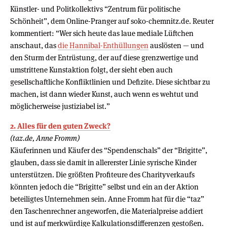
Künstler- und Politkollektivs “Zentrum für politische
Schönheit”, dem Online-Pranger auf soko-chemnitz.de. Reuter
kommentiert: “Wer sich heute das laue mediale Lüftchen
anschaut, das
die Hannibal-Enthüllungen
auslösten — und
den Sturm der Entrüstung, der auf diese grenzwertige und
umstrittene Kunstaktion folgt, der sieht eben auch
gesellschaftliche Konfliktlinien und Defizite. Diese sichtbar zu
machen, ist dann wieder Kunst, auch wenn es wehtut und
möglicherweise justiziabel ist.”
2. Alles für den guten Zweck?
(taz.de, Anne Fromm)
Käuferinnen und Käufer des “Spendenschals” der “Brigitte”,
glauben, dass sie damit in allererster Linie syrische Kinder
unterstützen. Die größten Profiteure des Charityverkaufs
könnten jedoch die “Brigitte” selbst und ein an der Aktion
beteiligtes Unternehmen sein. Anne Fromm hat für die “taz”
den Taschenrechner angeworfen, die Materialpreise addiert
und ist auf merkwürdige Kalkulationsdifferenzen gestoßen.