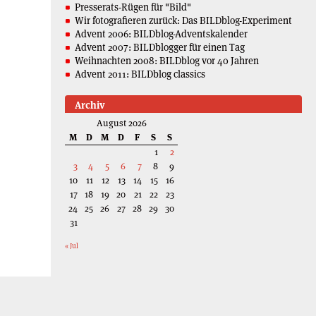
Presserats-Rügen für "Bild"
Wir fotografieren zurück: Das BILDblog-Experiment
Advent 2006: BILDblog-Adventskalender
Advent 2007: BILDblogger für einen Tag
Weihnachten 2008: BILDblog vor 40 Jahren
Advent 2011: BILDblog classics
Archiv
August 2026
M
D
M
D
F
S
S
1
2
3
4
5
6
7
8
9
10
11
12
13
14
15
16
17
18
19
20
21
22
23
24
25
26
27
28
29
30
31
« Jul