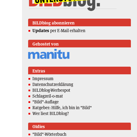
BILDblog abonnieren
Updates
per E-Mail erhalten
Gehostet von
Extras
Impressum
Datenschutzerklärung
BILDblog-Werbespot
Schlagzeil-o-mat
"Bild"-Auflage
Ratgeber: Hilfe, ich bin in "Bild"
Wer liest BILDblog?
Oldies
"Bild"-Wörterbuch