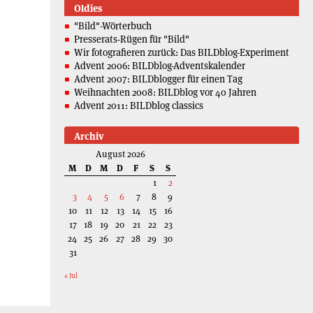
Oldies
"Bild"-Wörterbuch
Presserats-Rügen für "Bild"
Wir fotografieren zurück: Das BILDblog-Experiment
Advent 2006: BILDblog-Adventskalender
Advent 2007: BILDblogger für einen Tag
Weihnachten 2008: BILDblog vor 40 Jahren
Advent 2011: BILDblog classics
Archiv
August 2026
M
D
M
D
F
S
S
1
2
3
4
5
6
7
8
9
10
11
12
13
14
15
16
17
18
19
20
21
22
23
24
25
26
27
28
29
30
31
« Jul