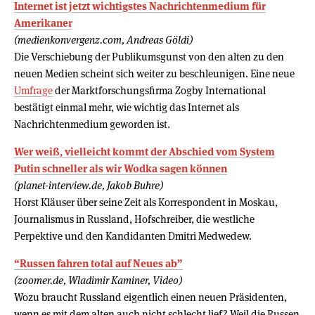
Internet ist jetzt wichtigstes Nachrichtenmedium für
Amerikaner
(medienkonvergenz.com, Andreas Göldi)
Die Verschiebung der Publikumsgunst von den alten zu den
neuen Medien scheint sich weiter zu beschleunigen. Eine neue
Umfrage
der Marktforschungsfirma Zogby International
bestätigt einmal mehr, wie wichtig das Internet als
Nachrichtenmedium geworden ist.
Wer weiß, vielleicht kommt der Abschied vom System
Putin schneller als wir Wodka sagen können
(planet-interview.de, Jakob Buhre)
Horst Kläuser über seine Zeit als Korrespondent in Moskau,
Journalismus in Russland, Hofschreiber, die westliche
Perpektive und den Kandidanten Dmitri Medwedew.
“Russen fahren total auf Neues ab”
(zoomer.de, Wladimir Kaminer, Video)
Wozu braucht Russland eigentlich einen neuen Präsidenten,
wenn es mit dem alten auch nicht schlecht lief? Weil die Russen