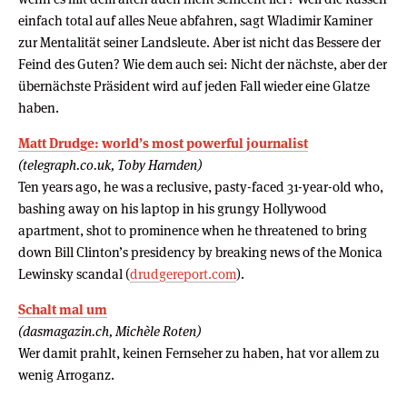
einfach total auf alles Neue abfahren, sagt Wladimir Kaminer
zur Mentalität seiner Landsleute. Aber ist nicht das Bessere der
Feind des Guten? Wie dem auch sei: Nicht der nächste, aber der
übernächste Präsident wird auf jeden Fall wieder eine Glatze
haben.
Matt Drudge: world’s most powerful journalist
(telegraph.co.uk, Toby Harnden)
Ten years ago, he was a reclusive, pasty-faced 31-year-old who,
bashing away on his laptop in his grungy Hollywood
apartment, shot to prominence when he threatened to bring
down Bill Clinton’s presidency by breaking news of the Monica
Lewinsky scandal (
drudgereport.com
).
Schalt mal um
(dasmagazin.ch, Michèle Roten)
Wer damit prahlt, keinen Fernseher zu haben, hat vor allem zu
wenig Arroganz.