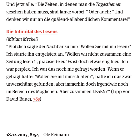
Und jetzt alle: “Die Zeiten, in denen man die
Tagesthemen
gesehen haben muss, sind lange vorbei.” Oder auch: “Und
denken wir nur an die quälend-allabendlichen Kommentare!”
Die Intimität des Lesens
(Miriam Meckel)
“Plötzlich sagte der Nachbar zu mir: ‘Wollen Sie mit mir lesen?’
Ich starrte ihn entgeistert an. ‘Wollen wir nicht zusammen eine
Zeitung lesen?’, präzisierte er. ‘Es ist doch etwas eng hier.’ Ich
war perplex. Ich war das noch nie gefragt worden. Wenn er
gefragt hätte: ‘Wollen Sie mit mir schlafen?’, hätte ich das zwar
unverschämt gefunden, aber immerhin doch irgendwie noch
im Bereich des Möglichen. Aber zusammen LESEN?” (Tipp von
David Bauer,
78s
)
18.12.2007, 8:54
Ole Reimann