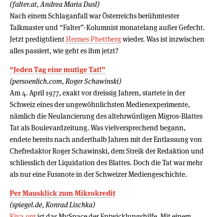
(falter.at, Andrea Maria Dusl)
Nach einem Schlaganfall war Österreichs berühmtester
Talkmaster und “Falter”-Kolumnist monatelang außer Gefecht.
Jetzt predigtdient
Hermes Phettberg
wieder. Was ist inzwischen
alles passiert, wie geht es ihm jetzt?
“Jeden Tag eine mutige Tat!”
(persoenlich.com, Roger Schawinski)
Am 4. April 1977, exakt vor dreissig Jahren, startete in der
Schweiz eines der ungewöhnlichsten Medienexperimente,
nämlich die Neulancierung des altehrwürdigen Migros-Blattes
Tat als Boulevardzeitung. Was vielversprechend begann,
endete bereits nach anderthalb Jahren mit der Entlassung von
Chefredaktor Roger Schawinski, dem Streik der Redaktion und
schliesslich der Liquidation des Blattes. Doch die Tat war mehr
als nur eine Fussnote in der Schweizer Mediengeschichte.
Per Mausklick zum Mikrokredit
(spiegel.de, Konrad Lischka)
Kiva.org
ist das MySpace der Entwicklungshilfe. Mit einem