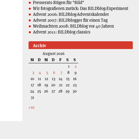
Presserats-Rügen für "Bild"
Wir fotografieren zurück: Das BILDblog-Experiment
Advent 2006: BILDblog-Adventskalender
Advent 2007: BILDblogger für einen Tag
Weihnachten 2008: BILDblog vor 40 Jahren
Advent 2011: BILDblog classics
Archiv
August 2026
M
D
M
D
F
S
S
1
2
3
4
5
6
7
8
9
10
11
12
13
14
15
16
17
18
19
20
21
22
23
24
25
26
27
28
29
30
31
« Jul