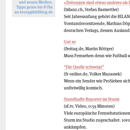
und neuen Medien.
«Zeitungen sind etwas anderes als
Tipps gerne bis 8 Uhr
(bilanz.ch, Stefan Barmettler)
an
6vor9
@bildblog.de
Seit Jahresanfang gehört die BILAN
Vorstandsvorsitzende, Mathias Döpf
deutschen Verlags, dessen Ausland
Gut so
(freitag.de, Martin Böttger)
Muss Fernsehen denn wie Fußball s
“Die Quelle schweigt”
(fr-online.de, Volker Mazassek)
Wenn ein Sender wie ProSieben sich 
unfreiwillig komisch.
Standhafte Reporter im Sturm
(sf.tv, Video, 0:59 Minuten)
Viele europäische Fernsehstatione
Sturm ins Studio zugeschaltet. 10vo
ankämpfen.