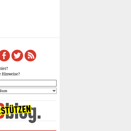
hier?
e Hinweise?