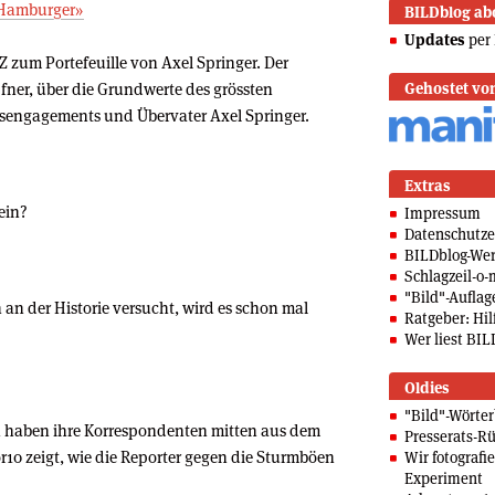
 Hamburger»
BILDblog ab
Updates
per 
Z zum Portefeuille von Axel Springer. Der
ner, über die Grundwerte des grössten
Gehostet vo
sengagements und Übervater Axel Springer.
Extras
ein?
Impressum
Datenschutze
BILDblog-We
Schlagzeil-o-
"Bild"-Auflag
an der Historie versucht, wird es schon mal
Ratgeber: Hilf
Wer liest BIL
Oldies
"Bild"-Wörte
n haben ihre Korrespondenten mitten aus dem
Presserats-Rü
r10 zeigt, wie die Reporter gegen die Sturmböen
Wir fotografi
Experiment