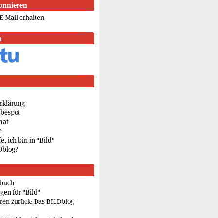
onnieren
E-Mail erhalten
n
rklärung
rbespot
mat
e
e, ich bin in "Bild"
Dblog?
rbuch
gen für "Bild"
eren zurück: Das BILDblog-