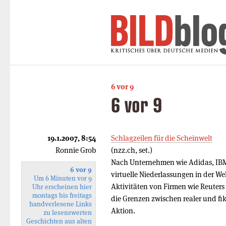
6 vor 9
6 vor 9
19.1.2007, 8:54
Schlagzeilen für die Scheinwelt
Ronnie Grob
(nzz.ch, set.)
Nach Unternehmen wie Adidas, IBM
6 vor 9
virtuelle Niederlassungen in der We
Um 6 Minuten vor 9
Aktivitäten von Firmen wie Reuters
Uhr erscheinen hier
montags bis freitags
die Grenzen zwischen realer und fikt
handverlesene Links
Aktion.
zu lesenswerten
Geschichten aus alten