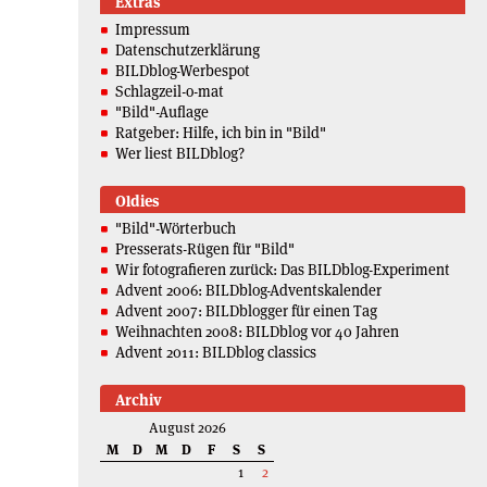
Extras
Impressum
Datenschutzerklärung
BILDblog-Werbespot
Schlagzeil-o-mat
"Bild"-Auflage
Ratgeber: Hilfe, ich bin in "Bild"
Wer liest BILDblog?
Oldies
"Bild"-Wörterbuch
Presserats-Rügen für "Bild"
Wir fotografieren zurück: Das BILDblog-Experiment
Advent 2006: BILDblog-Adventskalender
Advent 2007: BILDblogger für einen Tag
Weihnachten 2008: BILDblog vor 40 Jahren
Advent 2011: BILDblog classics
Archiv
August 2026
M
D
M
D
F
S
S
1
2