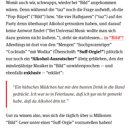
Womit auch wir, schwupps, wieder bei “Bild” angekommen
wären. Denn während die “taz” noch die Frage aufwirft, ob die
“Pop-Rüpel” (“Bild”) bzw. “die vier Halbgaren” (“taz”) auf der
Party denn überhaupt Alkohol getrunken haben, und darauf
keine Antwort findet (“Bei Universal Music wollte man sich
dazu gestern nicht äußern.”), steht sie stattdessen…
in “Bild”!
Allerdings ist dort von den “Mengen” “hochprozentiger”
“Cocktails” “mit Wodka” (Überschrift:
“Suff-Orgie!”
) plötzlich
nur noch ein
“Alkohol-Ausrutscher”
übrig geblieben, den der
minderjährige Musiker in “Bild” unwidersprochen — und
ebenfalls
exklusiv
— “erklärt”:
“Ein hübsches Mädchen hat mir den bunten Drink in die Hand
gedrückt. Ich war so in Feierlaune, daß ich gar nicht gemerkt
habe, daß da Alkohol drin ist.”
Gut zu wissen also, was sich die täglich über 11 Millionen
“Bild”-Leser unter einer “Suff-Orgie” vorzustellen haben!