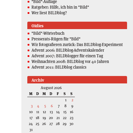
"Bild"-Auflage
Ratgeber: Hilfe, ich bin in "Bild"
Wer liest BILDblog?
Oldies
"Bild"-Wörterbuch
Presserats-Rügen für "Bild"
Wir fotografieren zurück: Das BILDblog-Experiment
Advent 2006: BILDblog-Adventskalender
Advent 2007: BILDblogger für einen Tag
Weihnachten 2008: BILDblog vor 40 Jahren
Advent 2011: BILDblog classics
Archiv
August 2026
M
D
M
D
F
S
S
1
2
3
4
5
6
7
8
9
10
11
12
13
14
15
16
17
18
19
20
21
22
23
24
25
26
27
28
29
30
31