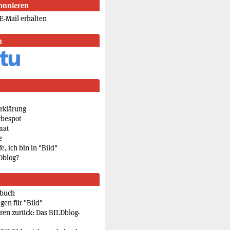
onnieren
E-Mail erhalten
n
rklärung
rbespot
mat
e
e, ich bin in "Bild"
Dblog?
rbuch
gen für "Bild"
eren zurück: Das BILDblog-