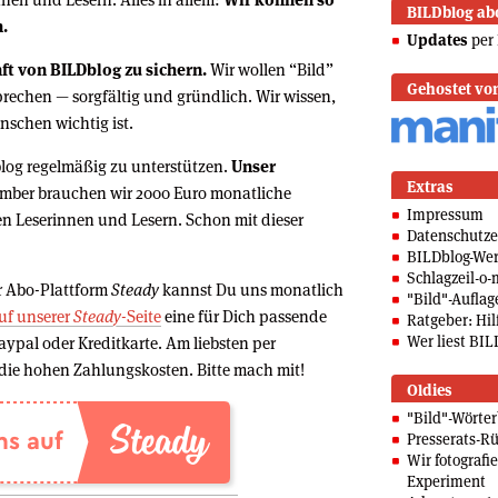
BILDblog ab
n.
Updates
per 
ft von BILDblog zu sichern.
Wir wollen “Bild”
Gehostet vo
rechen — sorgfältig und gründlich. Wir wissen,
nschen wichtig ist.
blog regelmäßig zu unterstützen.
Unser
Extras
ember brauchen wir 2000 Euro monatliche
Impressum
n Leserinnen und Lesern. Schon mit dieser
Datenschutze
BILDblog-We
Schlagzeil-o-
er Abo-Plattform
Steady
kannst Du uns monatlich
"Bild"-Auflag
uf unserer
Steady
-Seite
eine für Dich passende
Ratgeber: Hilf
Wer liest BIL
aypal oder Kreditkarte. Am liebsten per
 die hohen Zahlungskosten. Bitte mach mit!
Oldies
"Bild"-Wörte
Presserats-Rü
Wir fotografi
Experiment