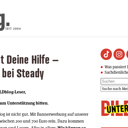
t Deine Hilfe –
Was passiert 
 bei Steady
Sachdienlich
ILDblog-Leser,
um Unterstützung bitten
.
log ist nicht gut. Mit Bannerwerbung auf unserer
wischen 200 und 700 Euro rein. Dazu kommen
en und Lesern. Alles in allem:
Wir können so