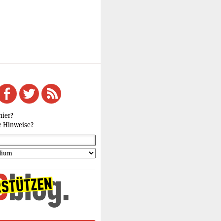
hier?
e Hinweise?