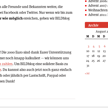
Advent 2006:
Advent 2007:
 alle Freunde und Bekannten weiter, die
Weihnachten 
bei Facebook oder Twitter. Nur wenn wir bis zum
Advent 2011: 
er wie möglich
erreichen, geben wir BILDblog
Archiv
August 
M
D
M
D
3
4
5
6
10
11
12
13
 Die 2000 Euro sind dank Eurer Unterstützung
17
18
19
20
immer noch knapp kalkuliert — wir können uns
24
25
26
27
n zahlen
. Um BILDblog eine solidere Basis zu
31
r
. Du kannst also auch jetzt noch ganz einfach
« Jul
 oder jährlich per Lastschrift, Paypal oder
eben Dank!