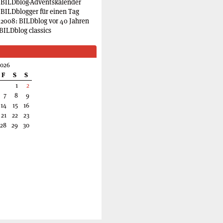
 BILDblog-Adventskalender
 BILDblogger für einen Tag
2008: BILDblog vor 40 Jahren
BILDblog classics
2026
F
S
S
1
2
7
8
9
14
15
16
21
22
23
28
29
30