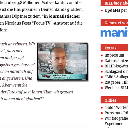
lich über 3,8 Millionen Mal verkauft, von über
BILDblog ab
ie ist die Hauptsäule in Deutschlands größtem
Updates
per 
Mathias Döpfner zudem
“in journalistischer
n Nicolaus Fests “Focus TV”-Antwort auf die
Gehostet vo
Ton:
 auch angeboten. Wir
Extras
ebt, dass uns
Impressum
en und gesagt
Datenschutze
 gestern geschossen’
BILDblog-We
schen natürlich auf
Schlagzeil-o-
"Bild"-Auflag
en angewiesen. Und
Ratgeber: Hilf
. Aber wenn Sie
Wer liest BIL
er Fotograf sagt Ihnen ‘Ham wir gestern
ir denen nicht glauben?”
Oldies
"Bild"-Wörte
Presserats-Rü
Wir fotografi
Experiment