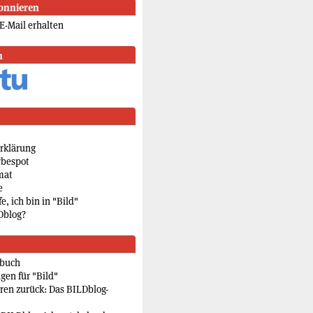
onnieren
E-Mail erhalten
n
rklärung
rbespot
mat
e
e, ich bin in "Bild"
Dblog?
rbuch
gen für "Bild"
eren zurück: Das BILDblog-