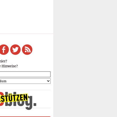
hier?
e Hinweise?