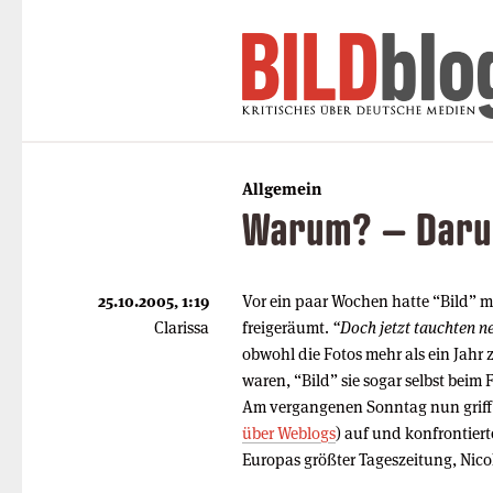
Allgemein
Warum? – Dar
25.10.2005, 1:19
Vor ein paar Wochen hatte “Bild” ma
Clarissa
freigeräumt.
“Doch jetzt tauchten n
obwohl die Fotos mehr als ein Jahr
waren, “Bild” sie sogar selbst beim
Am vergangenen Sonntag nun griff 
über Weblogs
) auf und konfrontier
Europas größter Tageszeitung, Nico