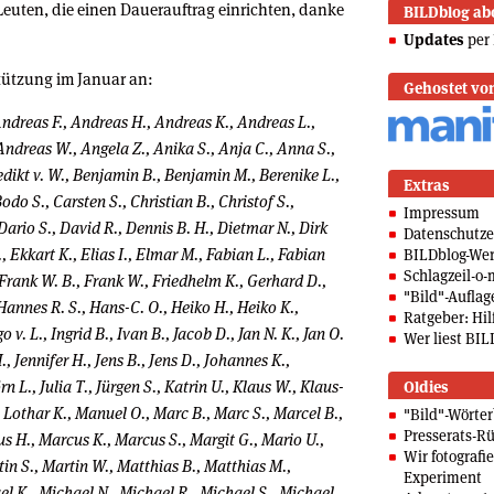
Leuten, die einen Dauerauftrag einrichten, danke
BILDblog ab
Updates
per 
stützung im Januar an:
Gehostet vo
ndreas F., Andreas H., Andreas K., Andreas L.,
Andreas W., Angela Z., Anika S., Anja C., Anna S.,
edikt v. W., Benjamin B., Benjamin M., Berenike L.,
Extras
odo S., Carsten S., Christian B., Christof S.,
Impressum
Dario S., David R., Dennis B. H., Dietmar N., Dirk
Datenschutze
, Ekkart K., Elias I., Elmar M., Fabian L., Fabian
BILDblog-We
Schlagzeil-o-
, Frank W. B., Frank W., Friedhelm K., Gerhard D.,
"Bild"-Auflag
 Hannes R. S., Hans-C. O., Heiko H., Heiko K.,
Ratgeber: Hilf
 v. L., Ingrid B., Ivan B., Jacob D., Jan N. K., Jan O.
Wer liest BIL
 H., Jennifer H., Jens B., Jens D., Johannes K.,
n L., Julia T., Jürgen S., Katrin U., Klaus W., Klaus-
Oldies
, Lothar K., Manuel O., Marc B., Marc S., Marcel B.,
"Bild"-Wörte
Presserats-Rü
s H., Marcus K., Marcus S., Margit G., Mario U.,
Wir fotografi
in S., Martin W., Matthias B., Matthias M.,
Experiment
el K., Michael N., Michael R., Michael S., Michael