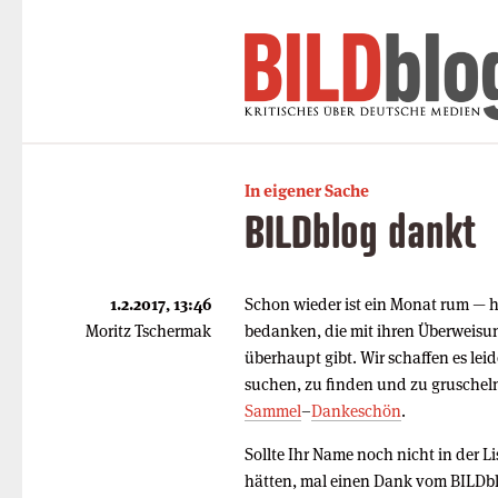
In eigener Sache
BILDblog dankt
1.2.2017, 13:46
Schon wieder ist ein Monat rum — hö
Moritz Tschermak
bedanken, die mit ihren Überweisu
überhaupt gibt. Wir schaffen es leid
suchen, zu finden und zu gruscheln
Sammel
–
Dankeschön
.
Sollte Ihr Name noch nicht in der L
hätten, mal einen Dank vom BILDbl