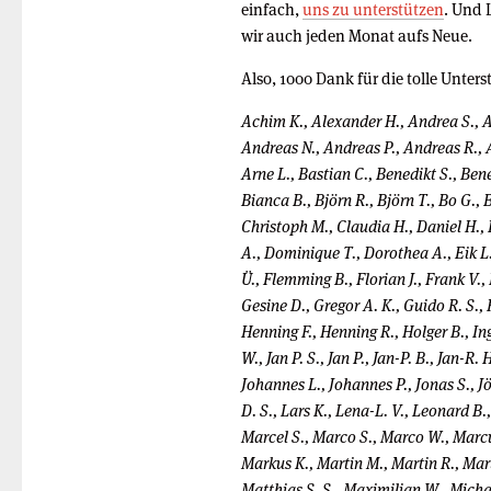
einfach,
uns zu unterstützen
. Und 
wir auch jeden Monat aufs Neue.
Also, 1000 Dank für die tolle Unter
Achim K., Alexander H., Andrea S., A
Andreas N., Andreas P., Andreas R., 
Arne L., Bastian C., Benedikt S., Ben
Bianca B., Björn R., Björn T., Bo G., B
Christoph M., Claudia H., Daniel H., 
A., Dominique T., Dorothea A., Eik L.
Ü., Flemming B., Florian J., Frank V.
Gesine D., Gregor A. K., Guido R. S.,
Henning F., Henning R., Holger B., Ingo
W., Jan P. S., Jan P., Jan-P. B., Jan-R.
Johannes L., Johannes P., Jonas S., Jör
D. S., Lars K., Lena-L. V., Leonard B.
Marcel S., Marco S., Marco W., Marcu
Markus K., Martin M., Martin R., Mart
Matthias S. S., Maximilian W., Micha