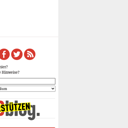
hier?
e Hinweise?