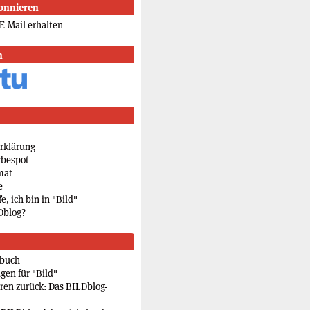
onnieren
E-Mail erhalten
n
rklärung
rbespot
mat
e
e, ich bin in "Bild"
Dblog?
rbuch
gen für "Bild"
eren zurück: Das BILDblog-