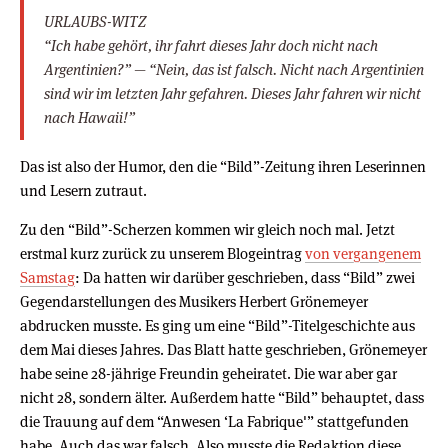
URLAUBS-WITZ
“Ich habe gehört, ihr fahrt dieses Jahr doch nicht nach
Argentinien?” — “Nein, das ist falsch. Nicht nach Argentinien
sind wir im letzten Jahr gefahren. Dieses Jahr fahren wir nicht
nach Hawaii!”
Das ist also der Humor, den die “Bild”-Zeitung ihren Leserinnen
und Lesern zutraut.
Zu den “Bild”-Scherzen kommen wir gleich noch mal. Jetzt
erstmal kurz zurück zu unserem Blogeintrag
von vergangenem
Samstag
: Da hatten wir darüber geschrieben, dass “Bild” zwei
Gegendarstellungen des Musikers Herbert Grönemeyer
abdrucken musste. Es ging um eine “Bild”-Titelgeschichte aus
dem Mai dieses Jahres. Das Blatt hatte geschrieben, Grönemeyer
habe seine 28-jährige Freundin geheiratet. Die war aber gar
nicht 28, sondern älter. Außerdem hatte “Bild” behauptet, dass
die Trauung auf dem “Anwesen ‘La Fabrique'” stattgefunden
habe. Auch das war falsch. Also musste die Redaktion diese