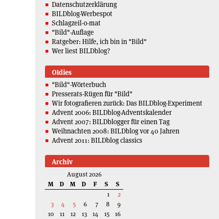
Datenschutzerklärung
BILDblog-Werbespot
Schlagzeil-o-mat
"Bild"-Auflage
Ratgeber: Hilfe, ich bin in "Bild"
Wer liest BILDblog?
Oldies
"Bild"-Wörterbuch
Presserats-Rügen für "Bild"
Wir fotografieren zurück: Das BILDblog-Experiment
Advent 2006: BILDblog-Adventskalender
Advent 2007: BILDblogger für einen Tag
Weihnachten 2008: BILDblog vor 40 Jahren
Advent 2011: BILDblog classics
Archiv
August 2026
M
D
M
D
F
S
S
1
2
3
4
5
6
7
8
9
10
11
12
13
14
15
16