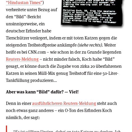
“Hindustan Times”
)
verbreitete unter Bezug auf
den “Bild”-Bericht
unsinnigerweise, ein
deutscher Erfinder habe
Tierschützer verärgert, indem er mit toten Katzen gegen die
steigenden Treibstoffpreise ankämpfe
(siehe rechts)
. Weiter
heißt es bei CNN.com – wie schon in der zu Grunde liegenden
Reuters-Meldung
– nicht minder falsch, Koch habe “Bild”
gesagt, er könne durch die Zugabe von zirka 20 überfahrenen
Katzen in seinen Müll-Mix genug Treibstoff für eine 50-Liter-
Tankfüllung produzieren…
Aber was kann “Bild” dafür? — Viel!
Denn in einer
ausführlicheren Reuters-Meldung
steht auch
noch etwas ganz anderes – ein O-Ton des Erfinders Koch
nämlich, der sagt:
“Es ist völliger Unsinn, dabei an tote Katzen zu denken. Ich