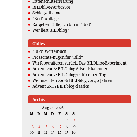
Datenschutzerklärung
BILDblog-Werbespot
Schlagzeil-o-mat
"Bild"-Auflage
Ratgeber: Hilfe, ich bin in "Bild"
Wer liest BILDblog?
Oldies
"Bild"-Wörterbuch
Presserats-Rügen für "Bild"
Wir fotografieren zurück: Das BILDblog-Experiment
Advent 2006: BILDblog-Adventskalender
Advent 2007: BILDblogger für einen Tag
Weihnachten 2008: BILDblog vor 40 Jahren
Advent 2011: BILDblog classics
Archiv
August 2026
M
D
M
D
F
S
S
1
2
3
4
5
6
7
8
9
10
11
12
13
14
15
16