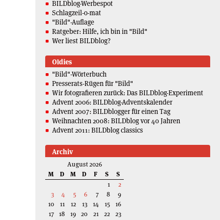
BILDblog-Werbespot
Schlagzeil-o-mat
"Bild"-Auflage
Ratgeber: Hilfe, ich bin in "Bild"
Wer liest BILDblog?
Oldies
"Bild"-Wörterbuch
Presserats-Rügen für "Bild"
Wir fotografieren zurück: Das BILDblog-Experiment
Advent 2006: BILDblog-Adventskalender
Advent 2007: BILDblogger für einen Tag
Weihnachten 2008: BILDblog vor 40 Jahren
Advent 2011: BILDblog classics
Archiv
August 2026
M
D
M
D
F
S
S
1
2
3
4
5
6
7
8
9
10
11
12
13
14
15
16
17
18
19
20
21
22
23