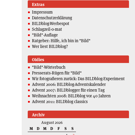
Extras
Impressum
Datenschutzerklärung
BILDblog-Werbespot
Schlagzeil-o-mat
"Bild"-Auflage
Ratgeber: Hilfe, ich bin in "Bild"
Wer liest BILDblog?
Oldies
"Bild"-Wörterbuch
Presserats-Rügen für "Bild"
Wir fotografieren zurück: Das BILDblog-Experiment
Advent 2006: BILDblog-Adventskalender
Advent 2007: BILDblogger für einen Tag
Weihnachten 2008: BILDblog vor 40 Jahren
Advent 2011: BILDblog classics
Archiv
August 2026
M
D
M
D
F
S
S
1
2