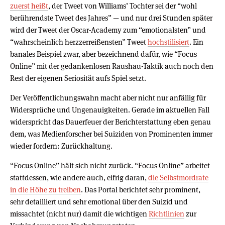
zuerst heißt
, der Tweet von Williams’ Tochter sei der “wohl
berührendste Tweet des Jahres” — und nur drei Stunden später
wird der Tweet der Oscar-Academy zum “emotionalsten” und
“wahrscheinlich herzzerreißensten” Tweet
hochstilisiert
. Ein
banales Beispiel zwar, aber bezeichnend dafür, wie “Focus
Online” mit der gedankenlosen Raushau-Taktik auch noch den
Rest der eigenen Seriosität aufs Spiel setzt.
Der Veröffentlichungswahn macht aber nicht nur anfällig für
Widersprüche und Ungenauigkeiten. Gerade im aktuellen Fall
widerspricht das Dauerfeuer der Berichterstattung eben genau
dem, was Medienforscher bei Suiziden von Prominenten immer
wieder fordern: Zurückhaltung.
“Focus Online” hält sich nicht zurück. “Focus Online” arbeitet
stattdessen, wie andere auch, eifrig daran,
die Selbstmordrate
in die Höhe zu treiben
. Das Portal berichtet sehr prominent,
sehr detailliert und sehr emotional über den Suizid und
missachtet (nicht nur) damit die wichtigen
Richtlinien
zur