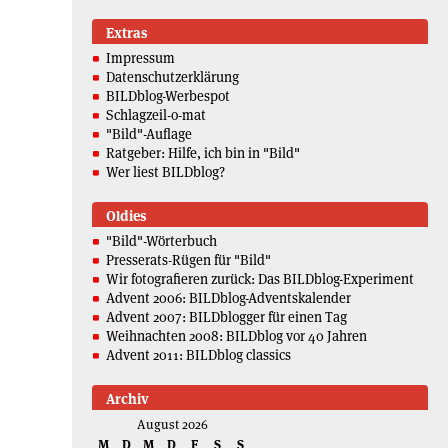
Extras
Impressum
Datenschutzerklärung
BILDblog-Werbespot
Schlagzeil-o-mat
"Bild"-Auflage
Ratgeber: Hilfe, ich bin in "Bild"
Wer liest BILDblog?
Oldies
"Bild"-Wörterbuch
Presserats-Rügen für "Bild"
Wir fotografieren zurück: Das BILDblog-Experiment
Advent 2006: BILDblog-Adventskalender
Advent 2007: BILDblogger für einen Tag
Weihnachten 2008: BILDblog vor 40 Jahren
Advent 2011: BILDblog classics
Archiv
August 2026
M
D
M
D
F
S
S