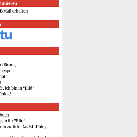
onnieren
E-Mail erhalten
n
rklärung
rbespot
mat
e
e, ich bin in "Bild"
Dblog?
rbuch
gen für "Bild"
eren zurück: Das BILDblog-