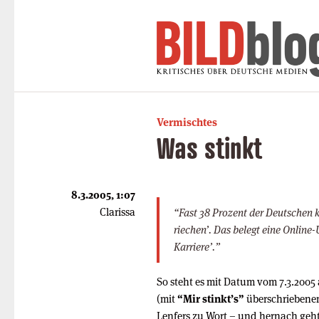
Vermischtes
Was stinkt
8.3.2005, 1:07
Clarissa
“Fast 38 Prozent der Deutschen k
riechen’. Das belegt eine Onlin
Karriere’.”
So steht es mit Datum vom 7.3.2005
(mit
“Mir stinkt’s”
überschriebenen
Lenfers zu Wort – und hernach geh