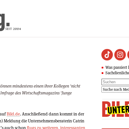
Was passiert 
Sachdienlich
önnen mindestens einen ihrer Kollegen ‘nicht
e-Umfrage des Wirtschaftsmagazins ‘Junge
 auf
Bild.de
. Anschließend dann kommt in der
) Meldung die Unternehmensberaterin Catrin
t’s auch schon
flugs
zu
weiteren,
interessanten