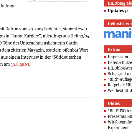
BILDblog ab
Umfrage.
Updates
per 
Gehostet vo
 mit Datum vom 7.3.2005 berichtet, stammt zwar
zin “Junge Karriere”, allerdings aus Heft 12/04,
 O-Töne der Unternehmensberaterin Catrin
Extras
s dem zitierten Magazin, sondern offenbar Wort
aus einem Interview in der “Süddeutschen
Impressum
Datenschutze
nen am
30.8.
2003
.
BILDblog-We
Schlagzeil-o-
.
"Bild"-Auflag
Ratgeber: Hilf
Wer liest BIL
Oldies
"Bild"-Wörte
Presserats-Rü
Wir fotografi
Experiment