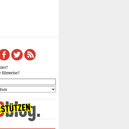
hier?
e Hinweise?