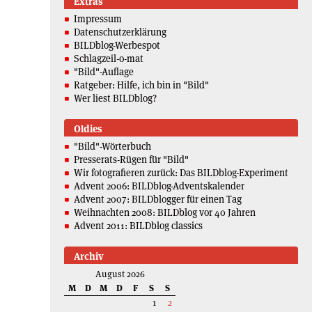
Extras
Impressum
Datenschutzerklärung
BILDblog-Werbespot
Schlagzeil-o-mat
"Bild"-Auflage
Ratgeber: Hilfe, ich bin in "Bild"
Wer liest BILDblog?
Oldies
"Bild"-Wörterbuch
Presserats-Rügen für "Bild"
Wir fotografieren zurück: Das BILDblog-Experiment
Advent 2006: BILDblog-Adventskalender
Advent 2007: BILDblogger für einen Tag
Weihnachten 2008: BILDblog vor 40 Jahren
Advent 2011: BILDblog classics
Archiv
August 2026
M
D
M
D
F
S
S
1
2