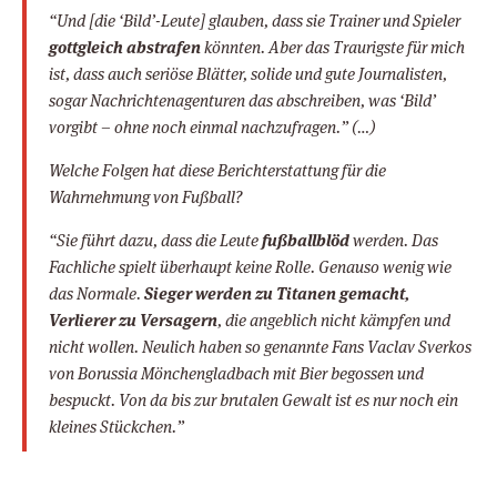
“Und [die ‘Bild’-Leute] glauben, dass sie Trainer und Spieler
gottgleich abstrafen
könnten. Aber das Traurigste für mich
ist, dass auch seriöse Blätter, solide und gute Journalisten,
sogar Nachrichtenagenturen das abschreiben, was ‘Bild’
vorgibt – ohne noch einmal nachzufragen.” (…)
Welche Folgen hat diese Berichterstattung für die
Wahrnehmung von Fußball?
“Sie führt dazu, dass die Leute
fußballblöd
werden. Das
Fachliche spielt überhaupt keine Rolle. Genauso wenig wie
das Normale.
Sieger werden zu Titanen gemacht,
Verlierer zu Versagern
, die angeblich nicht kämpfen und
nicht wollen. Neulich haben so genannte Fans Vaclav Sverkos
von Borussia Mönchengladbach mit Bier begossen und
bespuckt. Von da bis zur brutalen Gewalt ist es nur noch ein
kleines Stückchen.”