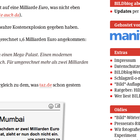
BILDblog ab
 auf eine Milliarde
Euro
, was nicht eben
Updates
per 
te auch da
).
Gehostet vo
 wahre Kostenexplosion gegeben haben.
mgerechnet 1,6 Milliarden Euro angekommen:
Extras
ich einen Mega-Palast. Einen modernen
Impressum
ch. Für umgerechnet mehr als zwei Milliarden
Datenschutze
BILDblog-We
Schlagzeil-o-
"Bild"-Auflag
ergleich zu dem, was
taz.de
schon gestern
Ratgeber: Hilf
Wer liest BIL
Oldies
"Bild"-Wörte
Presserats-Rü
Wir fotografi
Experiment