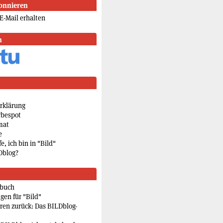
onnieren
E-Mail erhalten
n
rklärung
rbespot
mat
e
e, ich bin in "Bild"
Dblog?
rbuch
gen für "Bild"
eren zurück: Das BILDblog-