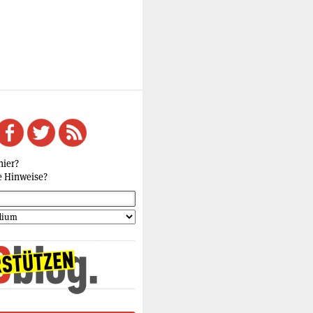
hier?
e Hinweise?