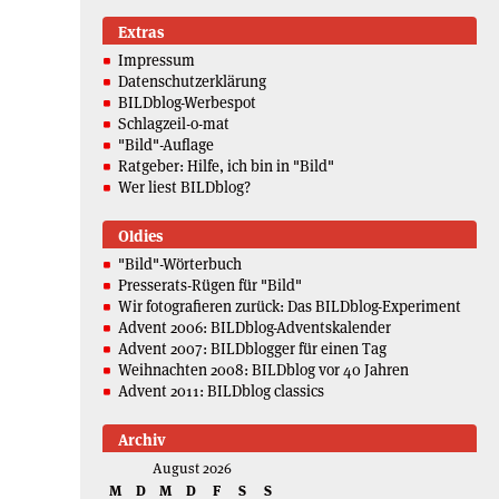
Extras
Impressum
Datenschutzerklärung
BILDblog-Werbespot
Schlagzeil-o-mat
"Bild"-Auflage
Ratgeber: Hilfe, ich bin in "Bild"
Wer liest BILDblog?
Oldies
"Bild"-Wörterbuch
Presserats-Rügen für "Bild"
Wir fotografieren zurück: Das BILDblog-Experiment
Advent 2006: BILDblog-Adventskalender
Advent 2007: BILDblogger für einen Tag
Weihnachten 2008: BILDblog vor 40 Jahren
Advent 2011: BILDblog classics
Archiv
August 2026
M
D
M
D
F
S
S