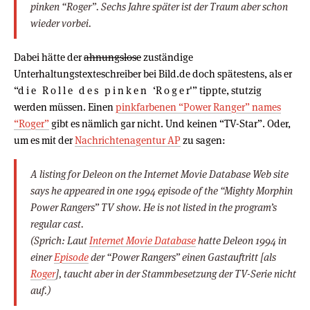
pinken “Roger”. Sechs Jahre später ist der Traum aber schon
wieder vorbei.
Dabei hätte der
ahnungslose
zuständige
Unterhaltungstexteschreiber bei Bild.de doch spätestens, als er
“d i e R o l l e d e s p i n k e n ‘R o g e r'” tippte, stutzig
werden müssen. Einen
pinkfarbenen “Power Ranger” names
“Roger”
gibt es nämlich gar nicht. Und keinen “TV-Star”. Oder,
um es mit der
Nachrichtenagentur AP
zu sagen:
A listing for Deleon on the Internet Movie Database Web site
says he appeared in one 1994 episode of the “Mighty Morphin
Power Rangers” TV show. He is not listed in the program’s
regular cast.
(Sprich: Laut
Internet Movie Database
hatte Deleon 1994 in
einer
Episode
der “Power Rangers” einen Gastauftritt [als
Roger
], taucht aber in der Stammbesetzung der TV-Serie nicht
auf.)