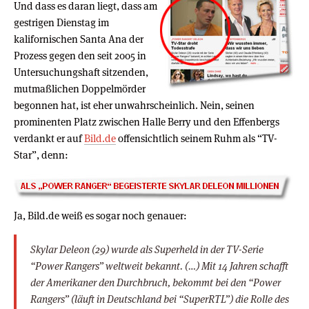
Und dass es daran liegt, dass am
gestrigen Dienstag im
kalifornischen Santa Ana der
Prozess gegen den seit 2005 in
Untersuchungshaft sitzenden,
mutmaßlichen Doppelmörder
begonnen hat, ist eher unwahrscheinlich. Nein, seinen
prominenten Platz zwischen Halle Berry und den Effenbergs
verdankt er auf
Bild.de
offensichtlich seinem Ruhm als “TV-
Star”, denn:
Ja, Bild.de weiß es sogar noch genauer:
Skylar Deleon (29) wurde als Superheld in der TV-Serie
“Power Rangers” weltweit bekannt. (…) Mit 14 Jahren schafft
der Amerikaner den Durchbruch, bekommt bei den “Power
Rangers” (läuft in Deutschland bei “SuperRTL”) die Rolle des