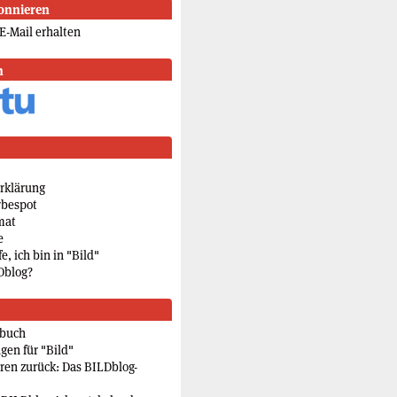
onnieren
E-Mail erhalten
n
rklärung
rbespot
mat
e
e, ich bin in "Bild"
Dblog?
rbuch
gen für "Bild"
eren zurück: Das BILDblog-