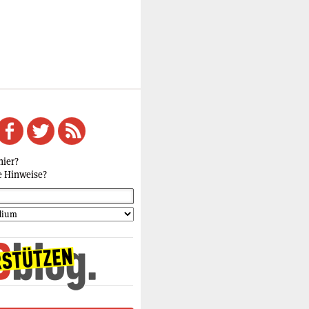
hier?
e Hinweise?