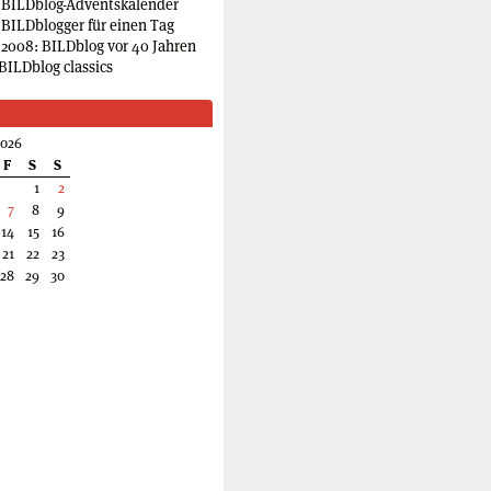
 BILDblog-Adventskalender
 BILDblogger für einen Tag
2008: BILDblog vor 40 Jahren
BILDblog classics
2026
F
S
S
1
2
7
8
9
14
15
16
21
22
23
28
29
30