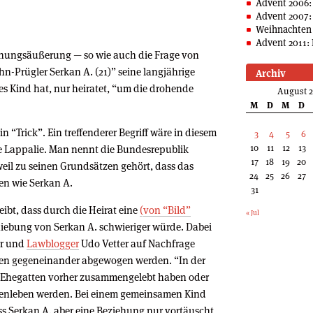
Advent 2006:
Advent 2007:
Weihnachten 
Advent 2011: 
einungsäußerung — so wie auch die Frage von
ahn-Prügler Serkan A. (21)” seine langjährige
Archiv
es Kind hat, nur heiratet, “um die drohende
August 
M
D
M
D
 “Trick”. Ein treffenderer Begriff wäre in diesem
3
4
5
6
10
11
12
13
ine Lappalie. Man nennt die Bundesrepublik
17
18
19
20
eil zu seinen Grundsätzen gehört, dass das
24
25
26
27
hen wie Serkan A.
31
reibt, dass durch die Heirat eine
(von “Bild”
« Jul
ebung von Serkan A. schwieriger würde. Dabei
er und
Lawblogger
Udo Vetter auf Nachfrage
ssen gegeneinander abgewogen werden. “In der
ie Ehegatten vorher zusammengelebt haben oder
mmenleben werden. Bei einem gemeinsamen Kind
ss Serkan A. aber eine Beziehung nur vortäuscht,