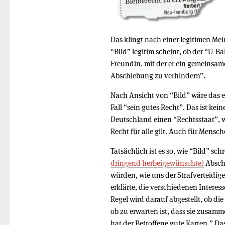
Das klingt nach einer legitimen M
“Bild” legitim scheint, ob der “U-B
Freundin, mit der er ein gemeinsam
Abschiebung zu verhindern”.
Nach Ansicht von “Bild” wäre das ein
Fall “sein gutes Recht”. Das ist ke
Deutschland einen “Rechtsstaat”, w
Recht für alle gilt. Auch für Mensc
Tatsächlich ist es so, wie “Bild” sch
dringend herbeigewünschte)
Abschi
würden, wie uns der Strafverteidig
erklärte, die verschiedenen Intere
Regel wird darauf abgestellt, ob d
ob zu erwarten ist, dass sie zusa
hat der Betroffene gute Karten.” Da