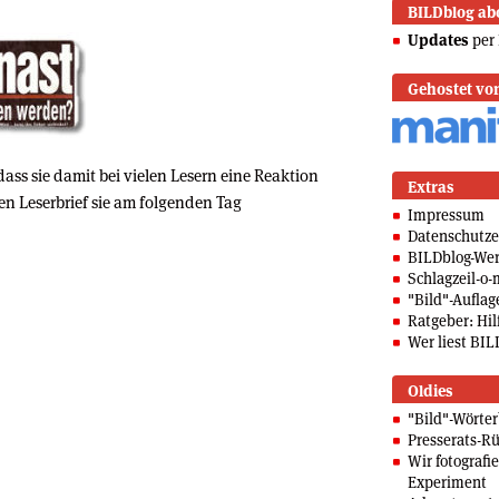
BILDblog ab
Updates
per 
Gehostet vo
 dass sie damit bei vielen Lesern eine Reaktion
Extras
sen Leserbrief sie am folgenden Tag
Impressum
Datenschutze
BILDblog-We
Schlagzeil-o-
"Bild"-Auflag
Ratgeber: Hilf
Wer liest BIL
Oldies
"Bild"-Wörte
Presserats-Rü
Wir fotografi
Experiment