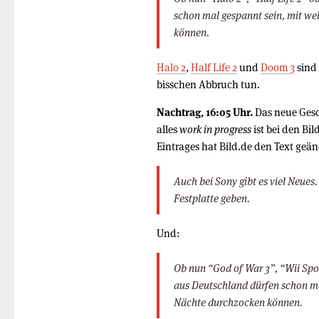
schon mal gespannt sein, mit we
können.
Halo 2
,
Half Life 2
und
Doom 3
sind
bisschen Abbruch tun.
Nachtrag, 16:05 Uhr.
Das neue Gesc
alles
work in progress
ist bei den Bil
Eintrages hat Bild.de den Text geän
Auch bei Sony gibt es viel Neues.
Festplatte geben.
Und:
Ob nun “God of War 3”, “Wii Spor
aus Deutschland dürfen schon ma
Nächte durchzocken können.