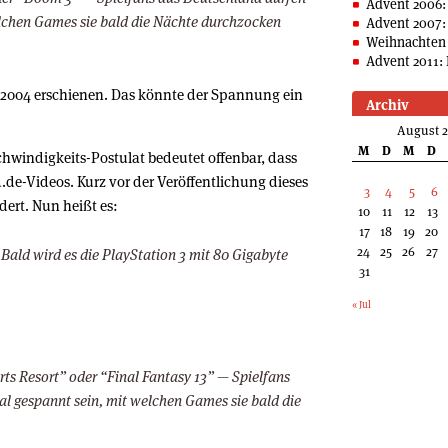
Advent 2006:
lchen Games sie bald die Nächte durchzocken
Advent 2007:
Weihnachten 
Advent 2011: 
 2004 erschienen. Das könnte der Spannung ein
Archiv
August 
M
D
M
D
hwindigkeits-Postulat bedeutet offenbar, dass
d.de-Videos. Kurz vor der Veröffentlichung dieses
3
4
5
6
dert. Nun heißt es:
10
11
12
13
17
18
19
20
24
25
26
27
 Bald wird es die PlayStation 3 mit 80 Gigabyte
31
« Jul
ts Resort” oder “Final Fantasy 13” — Spielfans
l gespannt sein, mit welchen Games sie bald die