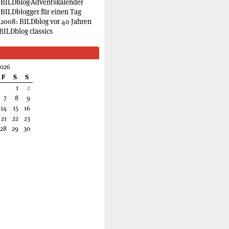
 BILDblog-Adventskalender
 BILDblogger für einen Tag
2008: BILDblog vor 40 Jahren
BILDblog classics
2026
F
S
S
1
2
7
8
9
14
15
16
21
22
23
28
29
30