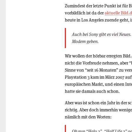
Zumindest der letzte Punkt ist für 
vorbildlich ist da der
aktuelle Bild.
heute in Los Angeles zuende geht, i
Auch bei Sony gibt es viel Neues
Modem geben.
Wir wollen der hörbar erregten Bild
nicht die Vorfreude nehmen, aber “b
Sinne von “seit 16 Monaten” zu ver
Playstation 3 kam im März 2007 au
europäischen Markt, und einen Int
hatte sie damals auch schon.
Aber was ist schon ein Jahr in der s
richtig. Aber doch immerhin weniger
nämlich mit den Worten:
Ob nun “Halo 2”, “Half Life 2” 