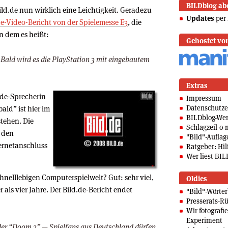
BILDblog ab
Bild.de nun wirklich eine Leichtigkeit. Geradezu
Updates
per 
de-Video-Bericht von der Spielemesse E3
, die
n dem es heißt:
Gehostet vo
. Bald wird es die PlayStation 3 mit eingebautem
Extras
.de-Sprecherin
Impressum
Datenschutze
ald” ist hier im
BILDblog-We
stehen. Die
Schlagzeil-o-
f den
"Bild"-Auflag
ernetanschluss
Ratgeber: Hilf
Wer liest BIL
chnelllebigen Computerspielwelt? Gut: sehr viel,
Oldies
 als vier Jahre. Der Bild.de-Bericht endet
"Bild"-Wörte
Presserats-Rü
Wir fotografi
Experiment
oder “Doom 3” — Spielfans aus Deutschland dürfen