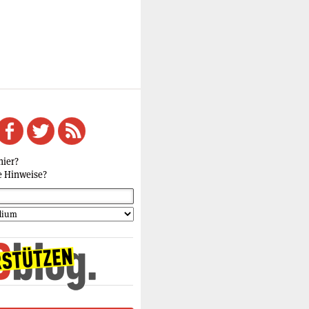
hier?
e Hinweise?