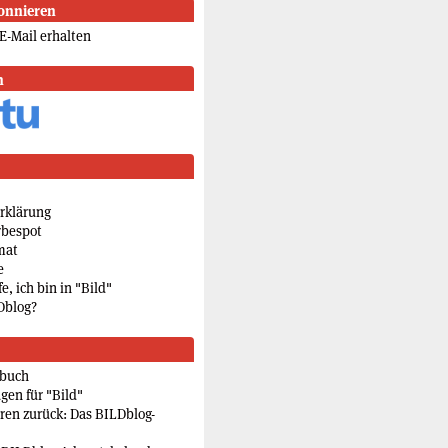
onnieren
E-Mail erhalten
n
rklärung
rbespot
mat
e
e, ich bin in "Bild"
Dblog?
rbuch
gen für "Bild"
eren zurück: Das BILDblog-