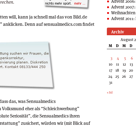
Advent 2006:
prechen.
Advent 2007:
Weihnachten 
en will, kann ja schnell mal das von Bild.de
Advent 2011: 
” anklicken. Denn auf sensualmedics.com findet
Archiv
August 
M
D
M
D
3
4
5
6
10
11
12
13
17
18
19
20
24
25
26
27
31
« Jul
dass das, was Sensualmedics
im Volksmund eher als “Schleichwerbung”
lute Seriosität”, die Sensualmedics ihren
rstattung” zusichert, würden wir (mit Blick auf