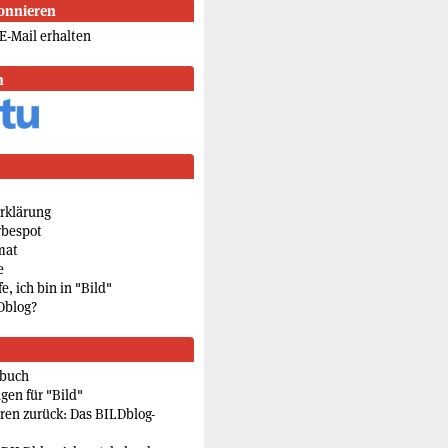
onnieren
E-Mail erhalten
n
rklärung
rbespot
mat
e
e, ich bin in "Bild"
Dblog?
rbuch
gen für "Bild"
eren zurück: Das BILDblog-