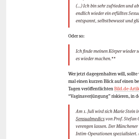
(…) Ich bin sehr zufrieden und a
endlich wieder ein erfülltes Sexu
entspannt, selbstbewusst und glü
Oder so:
Ich finde meinen Körper wieder 
es wieder machen.**
Wer jetzt dagegenhalten will, sollte
mal einen kurzen Blick auf einen ber
Tagen veröffentlichten
Bild.de-Arti
“Vaginaverjüngung” riskieren, in d
Am 1. Juli wird sich Marie Stein i
Sensualmedics
von Prof. Stefan 
verengen lassen. Der Münchener C
Intim-Operationen spezialisiert.