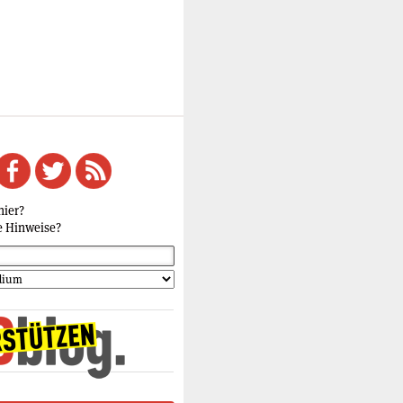
hier?
e Hinweise?