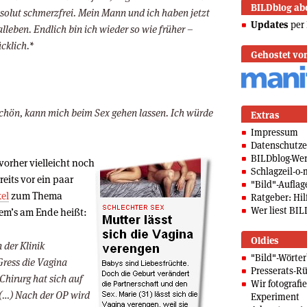
BILDblog ab
bsolut schmerzfrei. Mein Mann und ich haben jetzt
Updates
per 
alleben. Endlich bin ich wieder so wie früher –
cklich.*
Gehostet vo
schön, kann mich beim Sex gehen lassen. Ich würde
Extras
Impressum
Datenschutze
BILDblog-We
 vorher vielleicht noch
Schlagzeil-o-
eits vor ein paar
"Bild"-Auflag
kel
zum Thema
Ratgeber: Hilf
Wer liest BIL
em’s am Ende heißt:
Oldies
n der Klinik
"Bild"-Wörte
Gress die Vagina
Presserats-Rü
hirurg hat sich auf
Wir fotografi
 (…) Nach der OP wird
Experiment