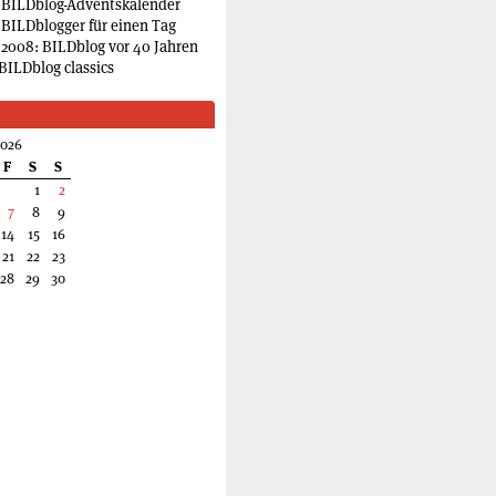
 BILDblog-Adventskalender
 BILDblogger für einen Tag
2008: BILDblog vor 40 Jahren
BILDblog classics
2026
F
S
S
1
2
7
8
9
14
15
16
21
22
23
28
29
30