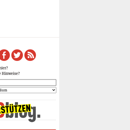
hier?
e Hinweise?