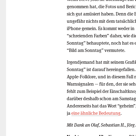
genommen hat, die Fotos und Berich
sich gut amüsiert haben. Denn die 
ungefähr nichts mit dem tatsächli
iPhone gemein. Es kommt weder in
“schreienden Farben” daher, wie di
Sonntag” behauptete, noch hat es e
“Bild am Sonntag” vermutete.
Irgendjemand hat mit seinem Grafi
Sonntag” ist darauf hereingefallen.
Apple-Folklore, und in diesem Fall
Warnsignalen — für den, der sie seh
fehlt zum Beispiel der Einschaltkn
darüber deshalb schon am Samstag 
Andererseits hat das Wort “geheim”
ja
eine ähnliche Bedeutung
.
Mit Dank an Olaf, Sebastian H., Jörg