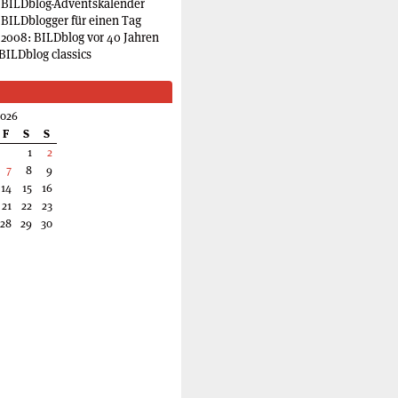
 BILDblog-Adventskalender
 BILDblogger für einen Tag
2008: BILDblog vor 40 Jahren
BILDblog classics
2026
F
S
S
1
2
7
8
9
14
15
16
21
22
23
28
29
30