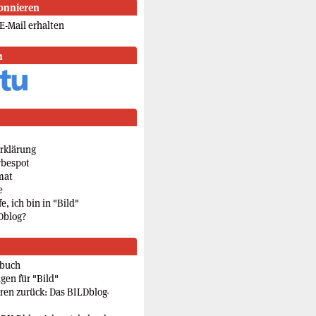
onnieren
E-Mail erhalten
n
rklärung
rbespot
mat
e
e, ich bin in "Bild"
Dblog?
rbuch
gen für "Bild"
eren zurück: Das BILDblog-