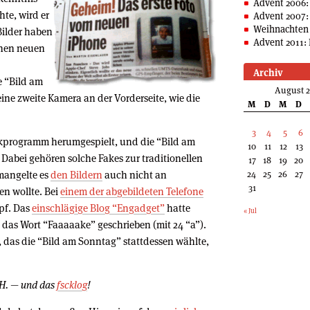
Advent 2006:
te, wird er
Advent 2007:
Weihnachten 
Bilder haben
Advent 2011: 
chen neuen
Archiv
e “Bild am
August 
ine zweite Kamera an der Vorderseite, wie die
M
D
M
D
3
4
5
6
kprogramm herumgespielt, und die “Bild am
10
11
12
13
 Dabei gehören solche Fakes zur traditionellen
17
18
19
20
 mangelte es
den Bildern
auch nicht an
24
25
26
27
31
en wollte. Bei
einem der abgebildeten Telefone
opf. Das
einschlägige Blog “Engadget”
hatte
« Jul
das Wort “Faaaaake” geschrieben (mit 24 “a”).
, das die “Bild am Sonntag” stattdessen wählte,
 H. — und das
fscklog
!