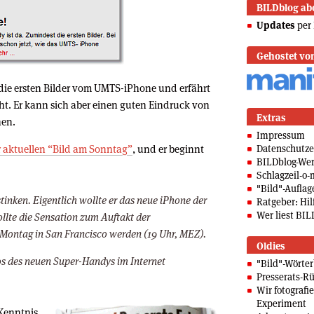
BILDblog ab
Updates
per 
Gehostet vo
t die ersten Bilder vom UMTS-iPhone und erfährt
eht. Er kann sich aber einen guten Eindruck von
Extras
hen.
Impressum
r aktuellen “Bild am Sonntag”
, und er beginnt
Datenschutze
BILDblog-We
Schlagzeil-o-
"Bild"-Auflag
tinken. Eigentlich wollte er das neue iPhone der
Ratgeber: Hilf
Wer liest BIL
sollte die Sensation zum Auftakt der
ontag in San Francisco werden (19 Uhr, MEZ).
Oldies
os des neuen Super-Handys im Internet
"Bild"-Wörte
Presserats-Rü
Wir fotografi
Experiment
 Kenntnis