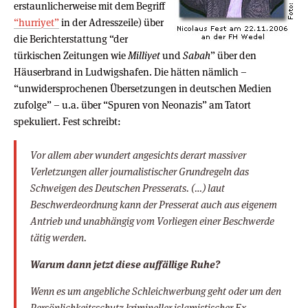
erstaunlicherweise mit dem Begriff
“hurriyet”
in der Adresszeile) über
die Berichterstattung “der
türkischen Zeitungen wie
Milliyet
und
Sabah
” über den
Häuserbrand in Ludwigshafen. Die hätten nämlich –
“unwidersprochenen Übersetzungen in deutschen Medien
zufolge” – u.a. über “Spuren von Neonazis” am Tatort
spekuliert. Fest schreibt:
Vor allem aber wundert angesichts derart massiver
Verletzungen aller journalistischer Grundregeln das
Schweigen des Deutschen Presserats. (…) laut
Beschwerdeordnung kann der Presserat auch aus eigenem
Antrieb und unabhängig vom Vorliegen einer Beschwerde
tätig werden.
Warum dann jetzt diese auffällige Ruhe?
Wenn es um angebliche Schleichwerbung geht oder um den
Persönlichkeitsschutz krimineller islamistischer Ex-