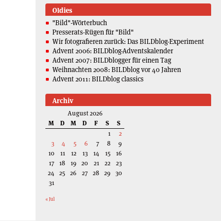
Oldies
"Bild"-Wörterbuch
Presserats-Rügen für "Bild"
Wir fotografieren zurück: Das BILDblog-Experiment
Advent 2006: BILDblog-Adventskalender
Advent 2007: BILDblogger für einen Tag
Weihnachten 2008: BILDblog vor 40 Jahren
Advent 2011: BILDblog classics
Archiv
August 2026
M
D
M
D
F
S
S
1
2
3
4
5
6
7
8
9
10
11
12
13
14
15
16
17
18
19
20
21
22
23
24
25
26
27
28
29
30
31
« Jul