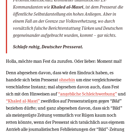
Kommandanten wie
Khaled al-Masri
, ist dem Presserat die
öffentliche Selbstdarstellung ein hohes Anliegen. Aber in
einem Fall an der Grenze zur Volksverhetzung, wo durch
vorsätzlich falsche Berichterstattung Türken und Deutschen
gegeneinander aufgebracht wurden, kommt – gar nichts.
Schlafe ruhig, Deutscher Presserat.
Holla, möchte man Fest da zurufen. Oder lieber: Moment mal!
Denn abgesehen davon, dass wir den Eindruck haben, es
handele sich beim Presserat
ohnehin
um eine vergleichsweise
verschlafene Instanz; mal abgesehen davon auch, dass Fest
sich mit den Hinweisen auf
“angebliche Schleichwerbung”
und
“Khaled al-Masri”
zweifellos auf Presseratsrügen
gegen “Bild”
beziehen dürfte; und ganz abgesehen davon, dass sich “Bild”
als meistgerügte Zeitung vermutlich vor Rügen kaum noch
retten könnte, wenn der Presserat sich tatsächlich aus eigenem
Antrieb alle journalistischen Fehlleistungen der “Bild”-Zeitung