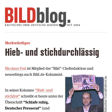
Merkwürdiges
Hieb- und stichdurchlässig
Nicolaus Fest
ist Mitglied der “Bild”-Chefredaktion und
neuerdings
auch Bild.de-Kolumnist.
In seiner Kolumne
“Hieb- und
stich
fest
“
schreibt er heute unter der
Überschrift
“Schlafe ruhig,
Deutscher Presserat”
(und