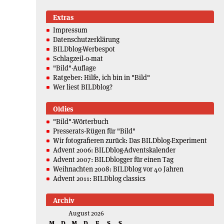
Extras
Impressum
Datenschutzerklärung
BILDblog-Werbespot
Schlagzeil-o-mat
"Bild"-Auflage
Ratgeber: Hilfe, ich bin in "Bild"
Wer liest BILDblog?
Oldies
"Bild"-Wörterbuch
Presserats-Rügen für "Bild"
Wir fotografieren zurück: Das BILDblog-Experiment
Advent 2006: BILDblog-Adventskalender
Advent 2007: BILDblogger für einen Tag
Weihnachten 2008: BILDblog vor 40 Jahren
Advent 2011: BILDblog classics
Archiv
August 2026
M
D
M
D
F
S
S