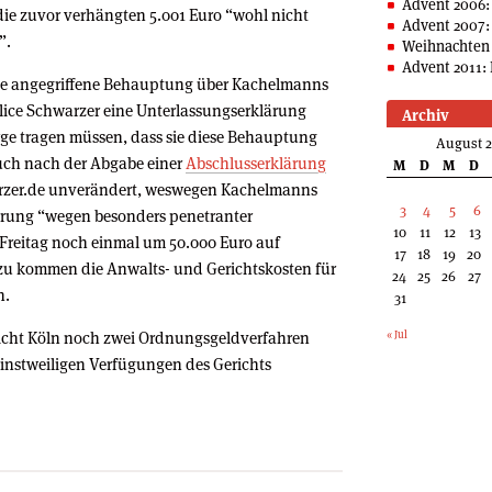
Advent 2006:
 die zuvor verhängten 5.001 Euro “wohl nicht
Advent 2007:
”.
Weihnachten 
Advent 2011: 
 die angegriffene Behauptung über Kachelmanns
Alice Schwarzer eine Unterlassungserklärung
Archiv
rge tragen müssen, dass sie diese Behauptung
August 
uch nach der Abgabe einer
Abschlusserklärung
M
D
M
D
hwarzer.de unverändert, weswegen Kachelmanns
3
4
5
6
derung “wegen besonders penetranter
10
11
12
13
Freitag noch einmal um 50.000 Euro auf
17
18
19
20
nzu kommen die Anwalts- und Gerichtskosten für
24
25
26
27
n.
31
cht Köln noch zwei Ordnungsgeldverfahren
« Jul
Einstweiligen Verfügungen des Gerichts