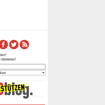
hier?
e Hinweise?