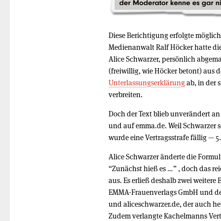
Diese Berichtigung erfolgte möglic
Medienanwalt Ralf Höcker hatte die 
Alice Schwarzer, persönlich abgema
(freiwillig, wie Höcker betont) aus 
Unterlassungserklärung
ab, in der 
verbreiten.
Doch der Text blieb unverändert an
und auf emma.de. Weil Schwarzer s
wurde eine Vertragsstrafe fällig — 5
Alice Schwarzer änderte die Formu
“Zunächst hieß es …” , doch das re
aus. ​Es ​erließ ​deshalb ​zwei ​weitere
EMMA-Frauenverlags ​GmbH ​und ​den
und ​aliceschwarzer.de, der auch he
Zudem verlangte Kachelmanns Vert