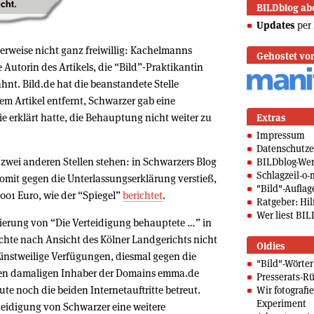
BILDblog ab
Updates
per 
herweise nicht ganz freiwillig: Kachelmanns
Gehostet vo
Autorin des Artikels, die “Bild”-Praktikantin
hnt. Bild.de hat die beanstandete Stelle
dem Artikel entfernt, Schwarzer gab eine
sie erklärt hatte, die Behauptung nicht weiter zu
Extras
Impressum
Datenschutze
 zwei anderen Stellen stehen: in Schwarzers Blog
BILDblog-We
Schlagzeil-o-
omit gegen die Unterlassungserklärung verstieß,
"Bild"-Auflag
.001 Euro, wie der “Spiegel”
berichtet
.
Ratgeber: Hilf
Wer liest BIL
lierung von “Die Verteidigung behauptete …” in
ichte nach Ansicht des Kölner Landgerichts nicht
Oldies
 ​Einstweilige ​Verfügungen, ​diesmal ​gegen ​die ​
"Bild"-Wörte
 damaligen ​Inhaber ​der ​Domains ​emma.de ​
Presserats-Rü
ute noch die beiden Internetauftritte betreut.
Wir fotografi
Experiment
eidigung von Schwarzer eine weitere