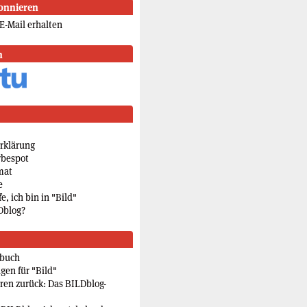
onnieren
E-Mail erhalten
n
rklärung
rbespot
mat
e
e, ich bin in "Bild"
Dblog?
rbuch
gen für "Bild"
eren zurück: Das BILDblog-