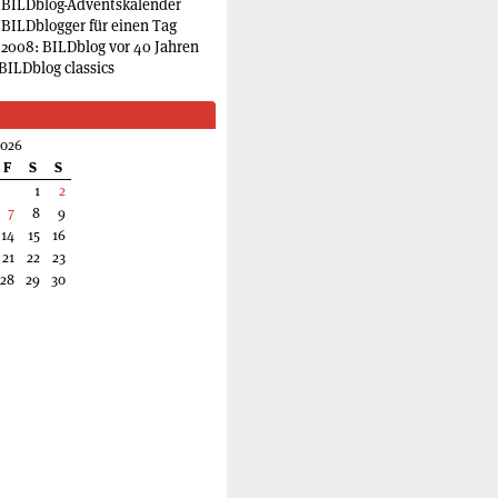
 BILDblog-Adventskalender
 BILDblogger für einen Tag
2008: BILDblog vor 40 Jahren
BILDblog classics
2026
F
S
S
1
2
7
8
9
14
15
16
21
22
23
28
29
30