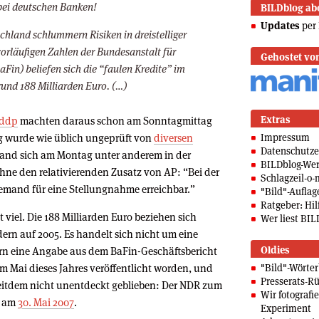
BILDblog ab
Updates
per 
chland schlummern Risiken in dreistelliger
orläufigen Zahlen der Bundesanstalt für
Gehostet vo
aFin) beliefen sich die “faulen Kredite” im
und 188 Milliarden Euro. (…)
Extras
ddp
machten daraus schon am Sonntagmittag
 wurde wie üblich ungeprüft von
diversen
Impressum
Datenschutze
nd sich am Montag unter anderem in der
BILDblog-We
ne den relativierenden Zusatz von AP: “Bei der
Schlagzeil-o-
mand für eine Stellungnahme erreichbar.”
"Bild"-Auflag
Ratgeber: Hilf
viel. Die 188 Milliarden Euro beziehen sich
Wer liest BIL
ern auf 2005. Es handelt sich nicht um eine
Oldies
ern eine Angabe aus dem BaFin-Geschäftsbericht
s im Mai dieses Jahres veröffentlicht worden, und
"Bild"-Wörte
Presserats-Rü
seitdem nicht unentdeckt geblieben: Der NDR zum
Wir fotografi
t am
30. Mai 2007
.
Experiment