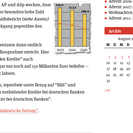
Advent 2006:
, AP und ddp wecken, dass
Advent 2007:
ine besonders hohe Zahl
Weihnachten 
Advent 2011: 
häftsbericht
(siehe Ausriss)
Rückgang gegenüber den
Archiv
August 
enturen dann endlich
M
D
M
D
ellungnahme erreicht. Eine
3
4
5
6
ulen Kredite” nach
10
11
12
13
r nur noch auf 150 Milliarden Euro beliefen —
17
18
19
20
t Jahren.
24
25
26
27
31
h, irgendwie unter Bezug auf “Bild” und
« Jul
en notleidender Kredite bei deutschen Banken
ite bei deutschen Banken”.
üddeutsche Zeitung”
.