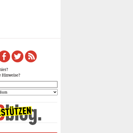
hier?
e Hinweise?