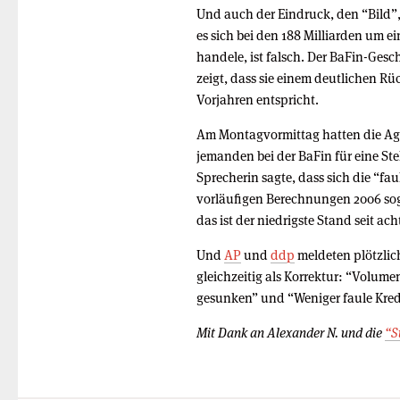
Und auch der Eindruck, den “Bild”
es sich bei den 188 Milliarden um e
handele, ist falsch. Der BaFin-Gesc
zeigt, dass sie einem deutlichen 
Vorjahren entspricht.
Am Montagvormittag hatten die Ag
jemanden bei der BaFin für eine St
Sprecherin sagte, dass sich die “fa
vorläufigen Berechnungen 2006 soga
das ist der niedrigste Stand seit ach
Und
AP
und
ddp
meldeten plötzlic
gleichzeitig als Korrektur: “Volum
gesunken” und “Weniger faule Kred
Mit Dank an Alexander N. und die
“S