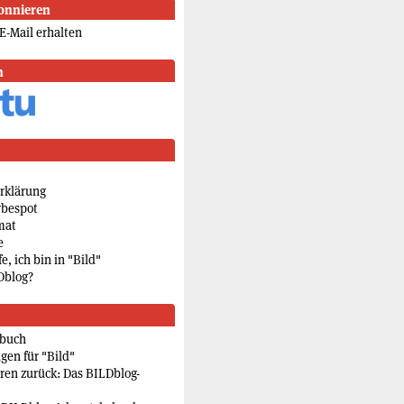
onnieren
E-Mail erhalten
n
rklärung
rbespot
mat
e
e, ich bin in "Bild"
Dblog?
rbuch
gen für "Bild"
eren zurück: Das BILDblog-