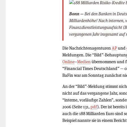
Bonn —
Bei den Banken in Deuts
Milliardenhöhe! Nach internen, v
Finanzdienstleistungsaufsicht (B
vergangenen Jahr insgesamt auf r
Die Nachrichtenagenturen
AP
und
Meldungen. Die “Bild”-Behauptung
Online
–
Medien
übernommen und fa
“Financial Times Deutschland” — oh
BaFin war am Sonntag zunächst nie
An der “Bild”-Meldung stimmt nicht 
nicht auf das vergangene Jahr, sond
“interne, vorläufige Zahlen”, sond
2006 (Seite 131,
pdf
). Der ist bereit
auch die 188 Milliarden Euro sind 
Beispiel nannte sie in einem Berich