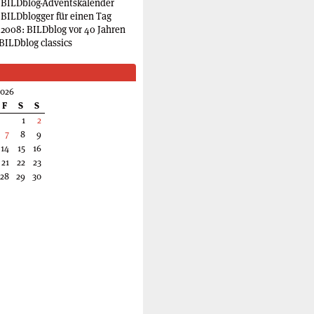
 BILDblog-Adventskalender
 BILDblogger für einen Tag
2008: BILDblog vor 40 Jahren
BILDblog classics
2026
F
S
S
1
2
7
8
9
14
15
16
21
22
23
28
29
30